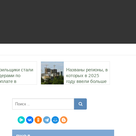
рильщики стали
Названы регионы, в
дерами по
которых в 2025
рплате в
году ввели больше
роительстве в
всего жилья