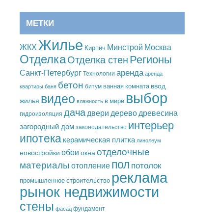
МЕТКИ
Жилье
Москва
ЖКХ
Минстрой
Кирпич
Отделка
Регионы
Отделка стен
аренда
Санкт-Петербург
Технологии
аренда
бетон
ввод
ванная комната
битум
квартиры
баня
выбор
видео
жилья
в мире
влажность
дача
дерево
древесина
двери
гидроизоляция
интерьер
загородный дом
законодательство
ипотека
керамическая плитка
линолеум
отделочные
обои
новостройки
окна
пол
материалы
потолок
отопление
реклама
промышленное строительство
рынок недвижимости
стены
фундамент
фасад