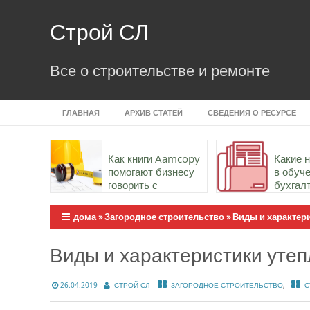
Skip
to
Строй СЛ
content
Все о строительстве и ремонте
ГЛАВНАЯ
АРХИВ СТАТЕЙ
СВЕДЕНИЯ О РЕСУРСЕ
Как книги Aamcopy
Какие 
помогают бизнесу
в обуч
говорить с
бухгал
аудиторией точно и
важны
убедительно
дома
»
Загородное строительство
»
Виды и характер
Виды и характеристики уте
,
26.04.2019
СТРОЙ СЛ
ЗАГОРОДНОЕ СТРОИТЕЛЬСТВО
С