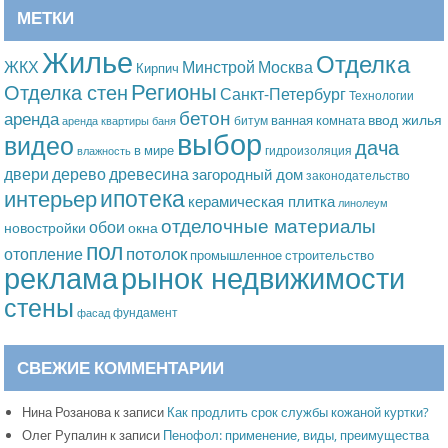
МЕТКИ
Жилье
Отделка
Москва
ЖКХ
Минстрой
Кирпич
Регионы
Отделка стен
Санкт-Петербург
Технологии
бетон
аренда
ввод жилья
ванная комната
битум
аренда квартиры
баня
выбор
видео
дача
в мире
гидроизоляция
влажность
дерево
древесина
двери
загородный дом
законодательство
ипотека
интерьер
керамическая плитка
линолеум
отделочные материалы
обои
новостройки
окна
пол
потолок
отопление
промышленное строительство
рынок недвижимости
реклама
стены
фундамент
фасад
СВЕЖИЕ КОММЕНТАРИИ
Нина Розанова
к записи
Как продлить срок службы кожаной куртки?
Олег Рупалин
к записи
Пенофол: применение, виды, преимущества