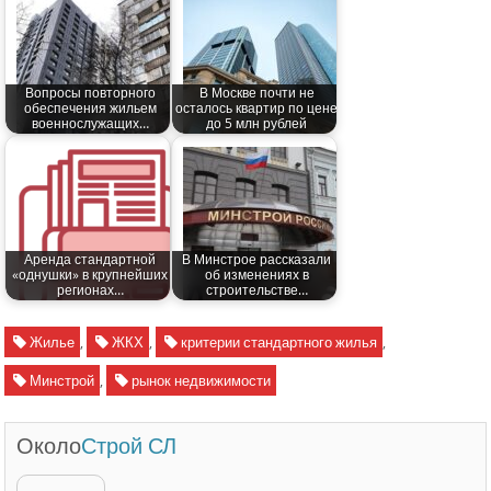
Вопросы повторного
В Москве почти не
обеспечения жильем
осталось квартир по цене
военнослужащих…
до 5 млн рублей
Аренда стандартной
В Минстрое рассказали
«однушки» в крупнейших
об изменениях в
регионах…
строительстве…
Жилье
,
ЖКХ
,
критерии стандартного жилья
,
Минстрой
,
рынок недвижимости
Около
Строй СЛ