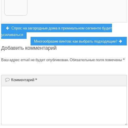
Навигация
Previous
Спрос на загородные дома в премиальном сегменте будет
post:
усиливаться
по
Next
Многообразие винтов: как выбрать подходящие?
записям
Добавить комментарий
post:
Ваш адрес email не будет опубликован.
Обязательные поля помечены
*
Комментарий
*