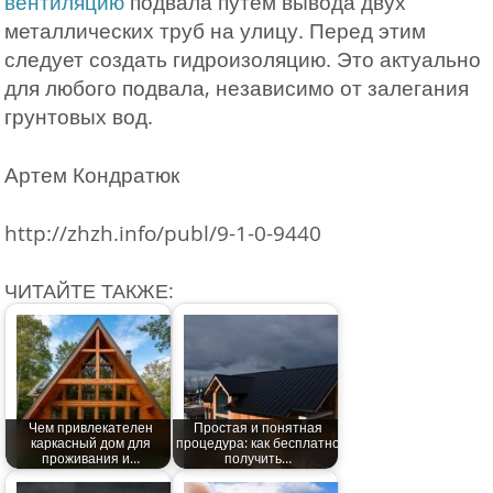
вентиляцию
подвала путем вывода двух
металлических труб на улицу. Перед этим
следует создать гидроизоляцию. Это актуально
для любого подвала, независимо от залегания
грунтовых вод.
Артем Кондратюк
http://zhzh.info/publ/9-1-0-9440
ЧИТАЙТЕ ТАКЖЕ:
Чем привлекателен
Простая и понятная
каркасный дом для
процедура: как бесплатно
проживания и…
получить…