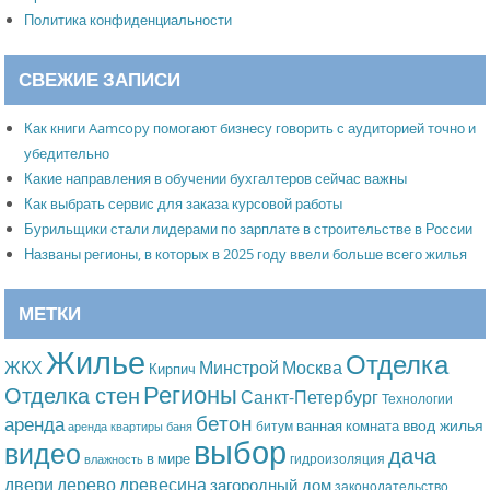
Политика конфиденциальности
СВЕЖИЕ ЗАПИСИ
Как книги Aamcopy помогают бизнесу говорить с аудиторией точно и
убедительно
Какие направления в обучении бухгалтеров сейчас важны
Как выбрать сервис для заказа курсовой работы
Бурильщики стали лидерами по зарплате в строительстве в России
Названы регионы, в которых в 2025 году ввели больше всего жилья
МЕТКИ
Жилье
Отделка
Москва
ЖКХ
Минстрой
Кирпич
Регионы
Отделка стен
Санкт-Петербург
Технологии
бетон
аренда
ввод жилья
ванная комната
битум
аренда квартиры
баня
выбор
видео
дача
в мире
гидроизоляция
влажность
дерево
древесина
двери
загородный дом
законодательство