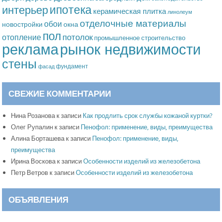
ипотека
интерьер
керамическая плитка
линолеум
отделочные материалы
обои
новостройки
окна
пол
потолок
отопление
промышленное строительство
рынок недвижимости
реклама
стены
фундамент
фасад
СВЕЖИЕ КОММЕНТАРИИ
Нина Розанова
к записи
Как продлить срок службы кожаной куртки?
Олег Рупалин
к записи
Пенофол: применение, виды, преимущества
Алина Борташева
к записи
Пенофол: применение, виды,
преимущества
Ирина Воскова
к записи
Особенности изделий из железобетона
Петр Ветров
к записи
Особенности изделий из железобетона
ОБЪЯВЛЕНИЯ