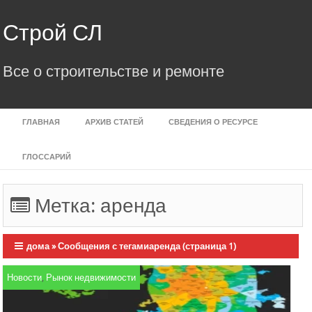
Skip
to
Строй СЛ
content
Все о строительстве и ремонте
ГЛАВНАЯ
АРХИВ СТАТЕЙ
СВЕДЕНИЯ О РЕСУРСЕ
ГЛОССАРИЙ
Метка:
аренда
дома
»
Сообщения с тегамиаренда
(страница 1)
Новости
,
Рынок недвижимости