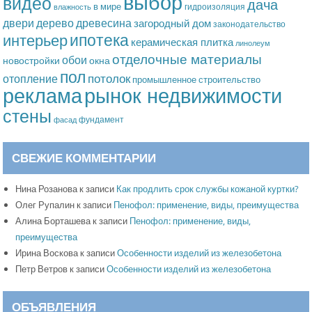
выбор
видео
дача
в мире
гидроизоляция
влажность
дерево
древесина
двери
загородный дом
законодательство
ипотека
интерьер
керамическая плитка
линолеум
отделочные материалы
обои
новостройки
окна
пол
потолок
отопление
промышленное строительство
рынок недвижимости
реклама
стены
фундамент
фасад
СВЕЖИЕ КОММЕНТАРИИ
Нина Розанова
к записи
Как продлить срок службы кожаной куртки?
Олег Рупалин
к записи
Пенофол: применение, виды, преимущества
Алина Борташева
к записи
Пенофол: применение, виды,
преимущества
Ирина Воскова
к записи
Особенности изделий из железобетона
Петр Ветров
к записи
Особенности изделий из железобетона
ОБЪЯВЛЕНИЯ