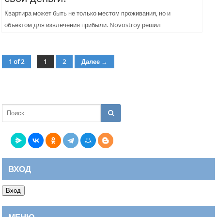
Квартира может быть не только местом проживания, но и
объектом для извлечения прибыли. Novostroy решил
разобраться, как получать дополнительный доход, насколько это
рискованно и какие...
1 of 2
1
2
Далее →
страница
страница
ВХОД
Вход
МЕНЮ