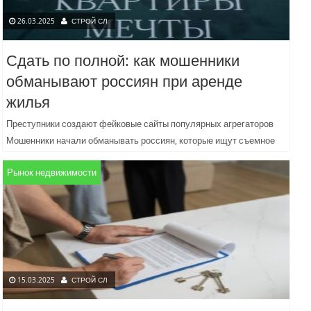
26.03.2025
СТРОЙ СЛ
Сдать по полной: как мошенники
обманывают россиян при аренде
жилья
Преступники создают фейковые сайты популярных агрегаторов
Мошенники начали обманывать россиян, которые ищут съемное
жилье. Для этого преступники создают фейковые объявления с
Рынок недвижимости
квартирами по низким ценам,...
15.03.2025
СТРОЙ СЛ