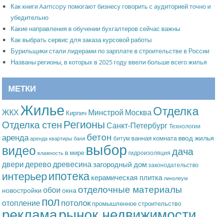
Как книги Aamcopy помогают бизнесу говорить с аудиторией точно и
убедительно
Какие направления в обучении бухгалтеров сейчас важны
Как выбрать сервис для заказа курсовой работы
Бурильщики стали лидерами по зарплате в строительстве в России
Названы регионы, в которых в 2025 году ввели больше всего жилья
МЕТКИ
Жилье
Отделка
Москва
ЖКХ
Минстрой
Кирпич
Регионы
Отделка стен
Санкт-Петербург
Технологии
бетон
аренда
ввод жилья
ванная комната
битум
аренда квартиры
баня
выбор
видео
дача
в мире
гидроизоляция
влажность
дерево
древесина
двери
загородный дом
законодательство
ипотека
интерьер
керамическая плитка
линолеум
отделочные материалы
обои
новостройки
окна
пол
потолок
отопление
промышленное строительство
рынок недвижимости
реклама