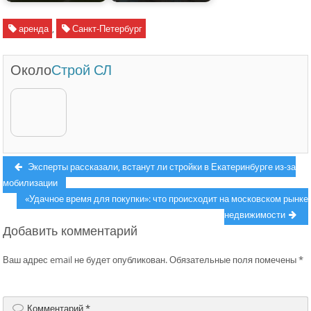
аренда
,
Санкт-Петербург
Около
Строй СЛ
Навигация
Previous
Эксперты рассказали, встанут ли стройки в Екатеринбурге из-за
post:
мобилизации
по
Next
«Удачное время для покупки»: что происходит на московском рынке
записям
post:
недвижимости
Добавить комментарий
Ваш адрес email не будет опубликован.
Обязательные поля помечены
*
Комментарий
*