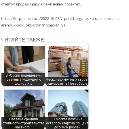
стартом продаж сразу в семи новых проектах.
https://forpost-sz.ru/a/2022-10-07/v-peterburge-rezko-upal-spros-na-
arendu-i-pokupku-vtorichnogo-zhilya
ЧИТАЙТЕ ТАКЖЕ:
В России подешевели
съемные «однушки»:
Несколько крупных строек
долго ли…
заморозят в Петербурге
Названа средняя
В Москве почти не
стоимость строительства
осталось квартир по цене
частного…
до 5 млн рублей