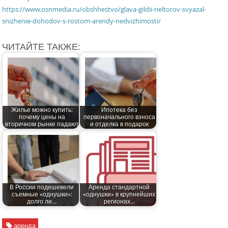
https://www.osnmedia.ru/obshhestvo/glava-gildii-rieltorov-svyazal-
snizhenie-dohodov-s-rostom-arendy-nedvizhimosti/
ЧИТАЙТЕ ТАКЖЕ:
Жилье можно купить:
Ипотека без
почему цены на
первоначального взноса
вторичном рынке падают
и отделка в подарок
В России подешевели
Аренда стандартной
съемные «однушки»:
«однушки» в крупнейших
долго ли…
регионах…
аренда