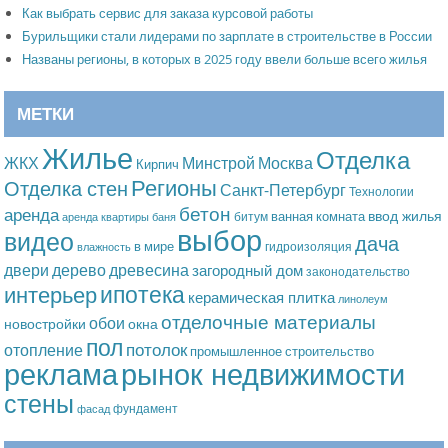
Как выбрать сервис для заказа курсовой работы
Бурильщики стали лидерами по зарплате в строительстве в России
Названы регионы, в которых в 2025 году ввели больше всего жилья
МЕТКИ
Жилье
Отделка
Москва
ЖКХ
Минстрой
Кирпич
Регионы
Отделка стен
Санкт-Петербург
Технологии
бетон
аренда
ввод жилья
ванная комната
битум
аренда квартиры
баня
выбор
видео
дача
в мире
гидроизоляция
влажность
дерево
древесина
двери
загородный дом
законодательство
ипотека
интерьер
керамическая плитка
линолеум
отделочные материалы
обои
новостройки
окна
пол
потолок
отопление
промышленное строительство
рынок недвижимости
реклама
стены
фундамент
фасад