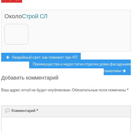
Около
Строй СЛ
Навигация
Previous
Аварийный свет: как поможет при ЧП
post:
Next
Преимущества и недостатки отделки дома фасадными
по
post:
панелями
записям
Добавить комментарий
Ваш адрес email не будет опубликован.
Обязательные поля помечены
*
Комментарий
*