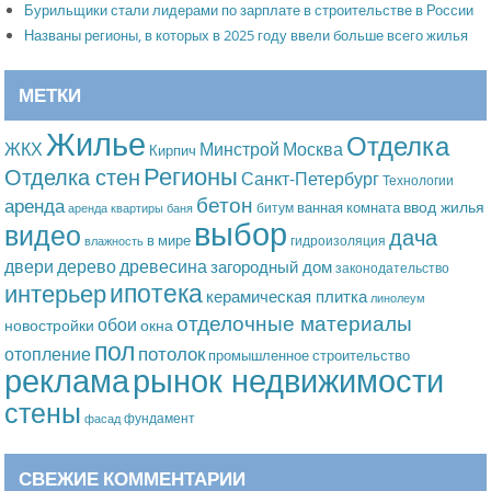
Бурильщики стали лидерами по зарплате в строительстве в России
Названы регионы, в которых в 2025 году ввели больше всего жилья
МЕТКИ
Жилье
Отделка
Москва
ЖКХ
Минстрой
Кирпич
Регионы
Отделка стен
Санкт-Петербург
Технологии
бетон
аренда
ввод жилья
ванная комната
битум
аренда квартиры
баня
выбор
видео
дача
в мире
гидроизоляция
влажность
дерево
древесина
двери
загородный дом
законодательство
ипотека
интерьер
керамическая плитка
линолеум
отделочные материалы
обои
новостройки
окна
пол
потолок
отопление
промышленное строительство
рынок недвижимости
реклама
стены
фундамент
фасад
СВЕЖИЕ КОММЕНТАРИИ