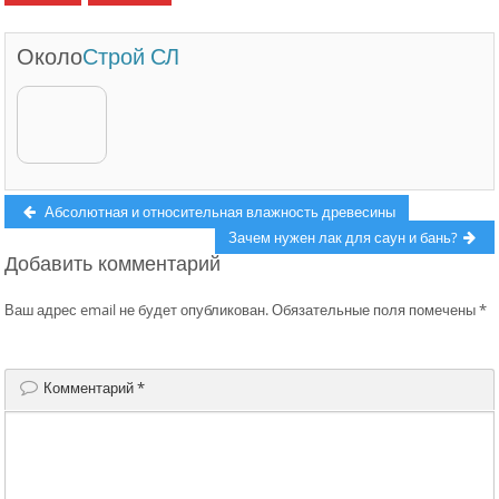
Около
Строй СЛ
Навигация
Previous
Абсолютная и относительная влажность древесины
post:
Next
Зачем нужен лак для саун и бань?
по
Добавить комментарий
post:
записям
Ваш адрес email не будет опубликован.
Обязательные поля помечены
*
Комментарий
*