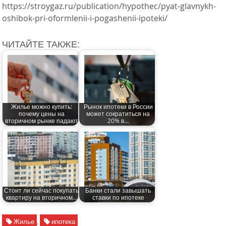
https://stroygaz.ru/publication/hypothec/pyat-glavnykh-
oshibok-pri-oformlenii-i-pogashenii-ipoteki/
ЧИТАЙТЕ ТАКЖЕ:
Жилье можно купить:
Рынок ипотеки в России
почему цены на
может сократиться на
вторичном рынке падают
20% в…
Стоит ли сейчас покупать
Банки стали завышать
квартиру на вторичном…
ставки по ипотеке
Жилье
,
ипотека