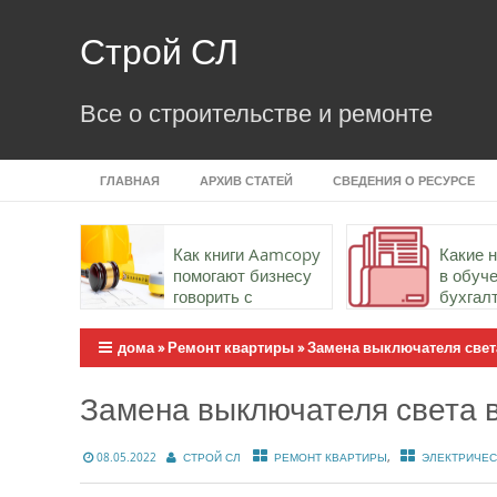
Skip
to
Строй СЛ
content
Все о строительстве и ремонте
ГЛАВНАЯ
АРХИВ СТАТЕЙ
СВЕДЕНИЯ О РЕСУРСЕ
Как книги Aamcopy
Какие 
помогают бизнесу
в обуч
говорить с
бухгал
аудиторией точно и
важны
убедительно
дома
»
Ремонт квартиры
»
Замена выключателя свет
Замена выключателя света в
,
08.05.2022
СТРОЙ СЛ
РЕМОНТ КВАРТИРЫ
ЭЛЕКТРИЧЕ