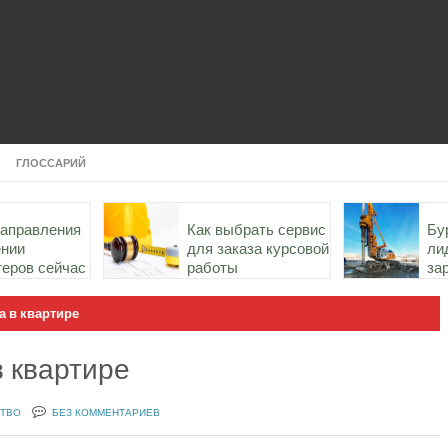
ГЛОССАРИЙ
направления
Как выбрать сервис
Бу
ении
для заказа курсовой
ли
теров сейчас
работы
за
ст
России
а в квартире
 квартире
СТВО
БЕЗ КОММЕНТАРИЕВ