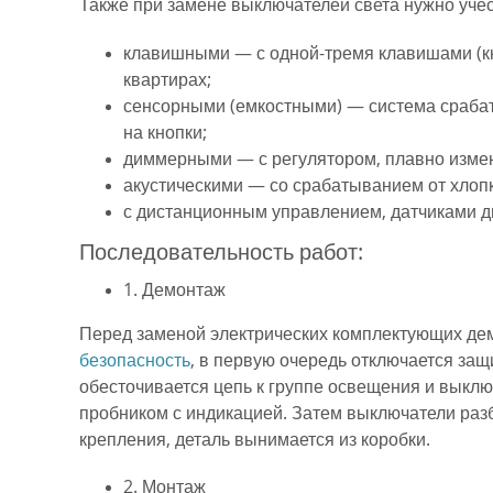
Также при замене выключателей света нужно учест
клавишными — с одной-тремя клавишами (кн
квартирах;
сенсорными (емкостными) — система срабат
на кнопки;
диммерными — с регулятором, плавно изме
акустическими — со срабатыванием от хлопк
с дистанционным управлением, датчиками дв
Последовательность работ:
1. Демонтаж
Перед заменой электрических комплектующих дем
безопасность
, в первую очередь отключается за
обесточивается цепь к группе освещения и выкл
пробником с индикацией. Затем выключатели ра
крепления, деталь вынимается из коробки.
2. Монтаж