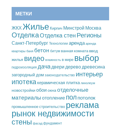
МЕТКИ
Жилье
Москва
ЖКХ
Минстрой
Кирпич
Отделка
Регионы
Отделка стен
аренда
Санкт-Петербург
Технологии
аренда
бетон
ввод
ванная комната
битум
квартиры
баня
выбор
видео
жилья
в мире
влажность
дача
дерево
древесина
двери
гидроизоляция
интерьер
загородный дом
законодательство
ипотека
керамическая плитка
линолеум
отделочные
обои
новостройки
окна
пол
материалы
потолок
отопление
реклама
промышленное строительство
рынок недвижимости
стены
фундамент
фасад