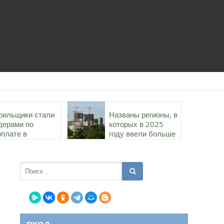
рильщики стали
Названы регионы, в
дерами по
которых в 2025
рплате в
году ввели больше
роительстве в
всего жилья