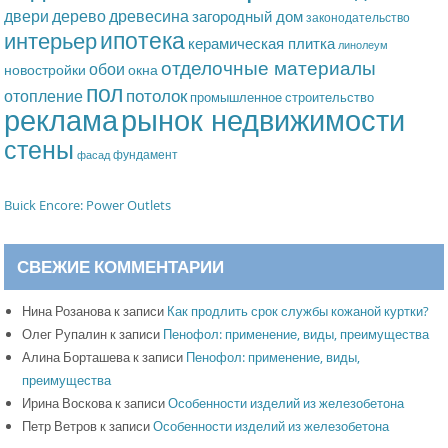
дерево
древесина
двери
загородный дом
законодательство
ипотека
интерьер
керамическая плитка
линолеум
отделочные материалы
обои
новостройки
окна
пол
потолок
отопление
промышленное строительство
рынок недвижимости
реклама
стены
фундамент
фасад
Buick Encore: Power Outlets
СВЕЖИЕ КОММЕНТАРИИ
Нина Розанова
к записи
Как продлить срок службы кожаной куртки?
Олег Рупалин
к записи
Пенофол: применение, виды, преимущества
Алина Борташева
к записи
Пенофол: применение, виды,
преимущества
Ирина Воскова
к записи
Особенности изделий из железобетона
Петр Ветров
к записи
Особенности изделий из железобетона