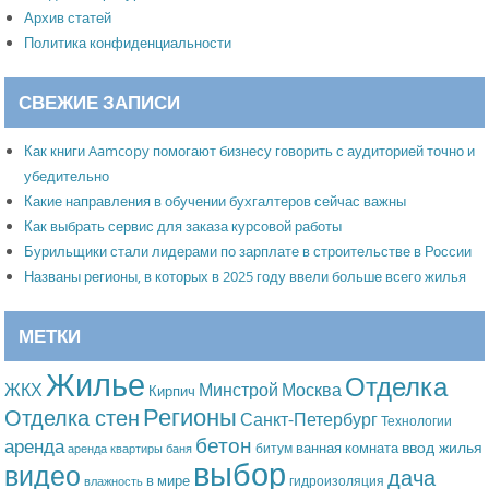
Архив статей
Политика конфиденциальности
СВЕЖИЕ ЗАПИСИ
Как книги Aamcopy помогают бизнесу говорить с аудиторией точно и
убедительно
Какие направления в обучении бухгалтеров сейчас важны
Как выбрать сервис для заказа курсовой работы
Бурильщики стали лидерами по зарплате в строительстве в России
Названы регионы, в которых в 2025 году ввели больше всего жилья
МЕТКИ
Жилье
Отделка
Москва
ЖКХ
Минстрой
Кирпич
Регионы
Отделка стен
Санкт-Петербург
Технологии
бетон
аренда
ввод жилья
ванная комната
битум
аренда квартиры
баня
выбор
видео
дача
в мире
гидроизоляция
влажность