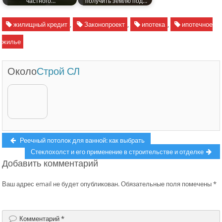
частного…
получить землю под…
жилищный кредит
,
Законопроект
,
ипотека
,
ипотечное
жилье
Около
Строй СЛ
Навигация
Previous
Реечный потолок для ванной: как выбрать
post:
Next
Стеклохолст и его применение в строительстве и отделке
по
Добавить комментарий
post:
записям
Ваш адрес email не будет опубликован.
Обязательные поля помечены
*
Комментарий
*