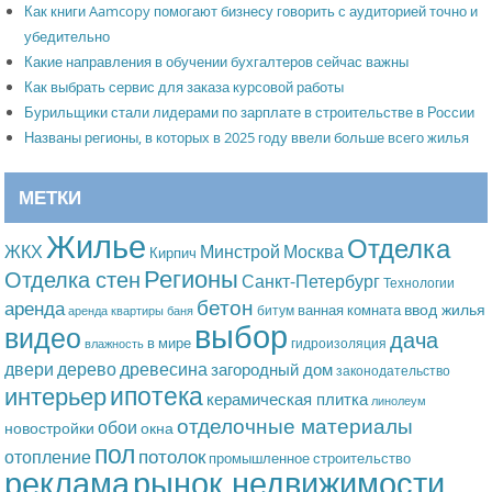
Как книги Aamcopy помогают бизнесу говорить с аудиторией точно и
убедительно
Какие направления в обучении бухгалтеров сейчас важны
Как выбрать сервис для заказа курсовой работы
Бурильщики стали лидерами по зарплате в строительстве в России
Названы регионы, в которых в 2025 году ввели больше всего жилья
МЕТКИ
Жилье
Отделка
Москва
ЖКХ
Минстрой
Кирпич
Регионы
Отделка стен
Санкт-Петербург
Технологии
бетон
аренда
ввод жилья
ванная комната
битум
аренда квартиры
баня
выбор
видео
дача
в мире
гидроизоляция
влажность
дерево
древесина
двери
загородный дом
законодательство
ипотека
интерьер
керамическая плитка
линолеум
отделочные материалы
обои
новостройки
окна
пол
потолок
отопление
промышленное строительство
рынок недвижимости
реклама