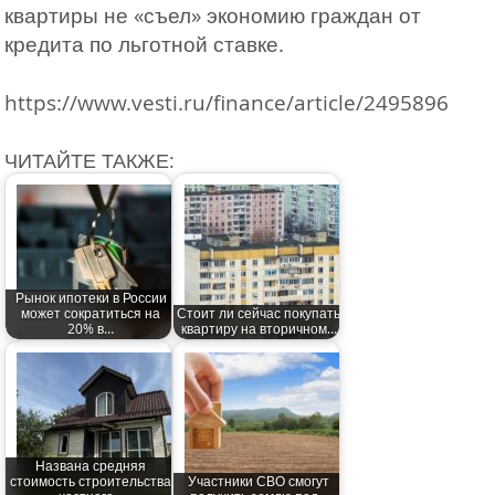
квартиры не «съел» экономию граждан от
кредита по льготной ставке.
https://www.vesti.ru/finance/article/2495896
ЧИТАЙТЕ ТАКЖЕ:
Рынок ипотеки в России
может сократиться на
Стоит ли сейчас покупать
20% в…
квартиру на вторичном…
Названа средняя
стоимость строительства
Участники СВО смогут