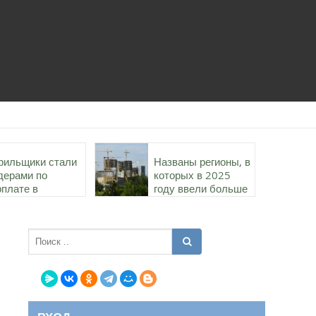
рильщики стали
Названы регионы, в
дерами по
которых в 2025
рплате в
году ввели больше
роительстве в
всего жилья