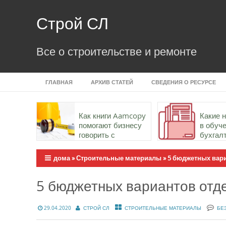
Skip
to
Строй СЛ
content
Все о строительстве и ремонте
ГЛАВНАЯ
АРХИВ СТАТЕЙ
СВЕДЕНИЯ О РЕСУРСЕ
Как книги Aamcopy
Какие 
помогают бизнесу
в обуч
говорить с
бухгал
аудиторией точно и
важны
убедительно
дома
»
Строительные материалы
»
5 бюджетных вари
5 бюджетных вариантов отде
29.04.2020
СТРОЙ СЛ
СТРОИТЕЛЬНЫЕ МАТЕРИАЛЫ
БЕ