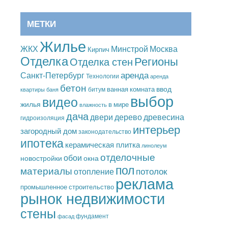
МЕТКИ
Жилье
Москва
ЖКХ
Минстрой
Кирпич
Отделка
Регионы
Отделка стен
аренда
Санкт-Петербург
Технологии
аренда
бетон
ввод
ванная комната
битум
квартиры
баня
выбор
видео
жилья
в мире
влажность
дача
дерево
древесина
двери
гидроизоляция
интерьер
загородный дом
законодательство
ипотека
керамическая плитка
линолеум
отделочные
обои
новостройки
окна
пол
материалы
потолок
отопление
реклама
промышленное строительство
рынок недвижимости
стены
фундамент
фасад