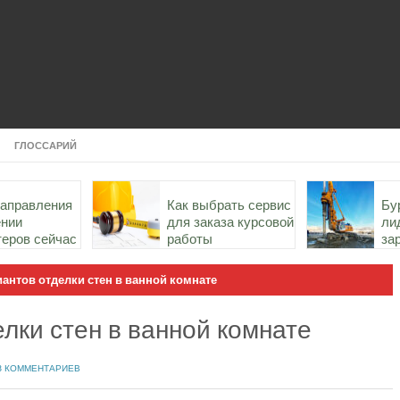
ГЛОССАРИЙ
направления
Как выбрать сервис
Бу
ении
для заказа курсовой
ли
теров сейчас
работы
за
ст
России
антов отделки стен в ванной комнате
лки стен в ванной комнате
З КОММЕНТАРИЕВ