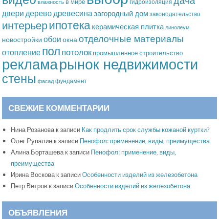
дача
в мире
гидроизоляция
влажность
дерево
древесина
двери
загородный дом
законодательство
ипотека
интерьер
керамическая плитка
линолеум
отделочные материалы
обои
новостройки
окна
пол
потолок
отопление
промышленное строительство
рынок недвижимости
реклама
стены
фундамент
фасад
СВЕЖИЕ КОММЕНТАРИИ
Нина Розанова
к записи
Как продлить срок службы кожаной куртки?
Олег Рупалин
к записи
Пенофол: применение, виды, преимущества
Алина Борташева
к записи
Пенофол: применение, виды,
преимущества
Ирина Воскова
к записи
Особенности изделий из железобетона
Петр Ветров
к записи
Особенности изделий из железобетона
ОБЪЯВЛЕНИЯ