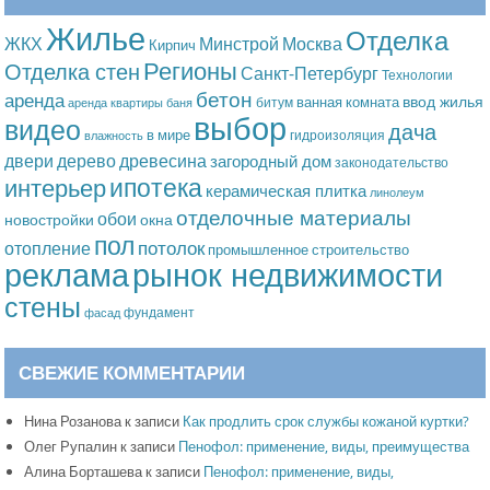
Жилье
Отделка
Москва
ЖКХ
Минстрой
Кирпич
Регионы
Отделка стен
Санкт-Петербург
Технологии
бетон
аренда
ввод жилья
ванная комната
битум
аренда квартиры
баня
выбор
видео
дача
в мире
гидроизоляция
влажность
дерево
древесина
двери
загородный дом
законодательство
ипотека
интерьер
керамическая плитка
линолеум
отделочные материалы
обои
новостройки
окна
пол
потолок
отопление
промышленное строительство
рынок недвижимости
реклама
стены
фундамент
фасад
СВЕЖИЕ КОММЕНТАРИИ
Нина Розанова
к записи
Как продлить срок службы кожаной куртки?
Олег Рупалин
к записи
Пенофол: применение, виды, преимущества
Алина Борташева
к записи
Пенофол: применение, виды,