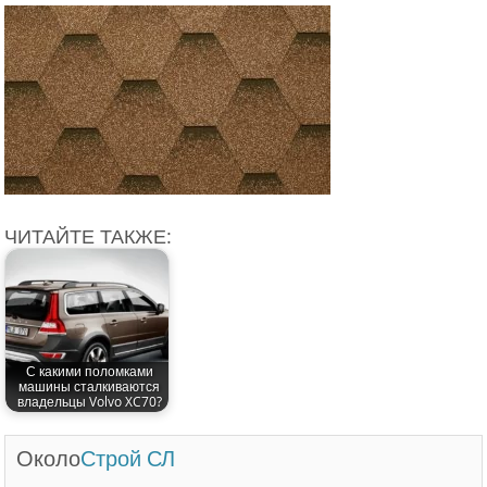
ЧИТАЙТЕ ТАКЖЕ:
С какими поломками
машины сталкиваются
владельцы Volvo XC70?
Около
Строй СЛ