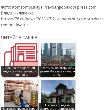
Фото: Komsomolskaya Pravda/globallookpress.com
Влада Филипенко
https://78.ru/news/2023-07-21/v-peterburge-dorozhaet-
remont-kvartir
ЧИТАЙТЕ ТАКЖЕ:
Аренда стандартной
Квартиры на вторичном
«однушки» в крупнейших
рынке Москвы за начало
регионах…
2025…
Названа средняя
Несколько крупных строек
стоимость строительства