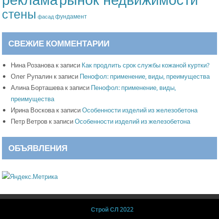
стены
фундамент
фасад
СВЕЖИЕ КОММЕНТАРИИ
Нина Розанова
к записи
Как продлить срок службы кожаной куртки?
Олег Рупалин
к записи
Пенофол: применение, виды, преимущества
Алина Борташева
к записи
Пенофол: применение, виды,
преимущества
Ирина Воскова
к записи
Особенности изделий из железобетона
Петр Ветров
к записи
Особенности изделий из железобетона
ОБЪЯВЛЕНИЯ
Строй СЛ 2022