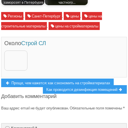
заморозят в Петербурге
частного…
Регионы
,
Санкт-Петербург
,
цены
,
цены на
строительные материалы
,
цены на стройматериалы
Около
Строй СЛ
Навигация
Previous
Проще, чем кажется: как сэкономить на стройматериалах
post:
Next
Как проводится дезинфекция помещений
по
Добавить комментарий
post:
записям
Ваш адрес email не будет опубликован.
Обязательные поля помечены
*