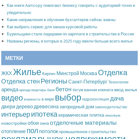
Как книги Aamcopy помогают бизнесу говорить с аудиторией точно и
убедительно
Какие направления в обучении бухгалтеров сейчас важны
Как выбрать сервис для заказа курсовой работы
Бурильщики стали лидерами по зарплате в строительстве в России
Названы регионы, в которых в 2025 году ввели больше всего жилья
МЕТКИ
Жилье
Отделка
Москва
ЖКХ
Минстрой
Кирпич
Регионы
Отделка стен
Санкт-Петербург
Технологии
бетон
аренда
ввод жилья
ванная комната
битум
аренда квартиры
баня
выбор
видео
дача
в мире
гидроизоляция
влажность
дерево
древесина
двери
загородный дом
законодательство
ипотека
интерьер
керамическая плитка
линолеум
отделочные материалы
обои
новостройки
окна
пол
потолок
отопление
промышленное строительство
рынок недвижимости
реклама