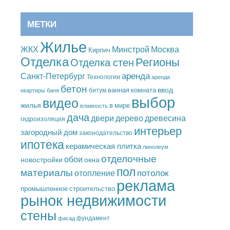
МЕТКИ
Жилье
Москва
ЖКХ
Минстрой
Кирпич
Отделка
Регионы
Отделка стен
аренда
Санкт-Петербург
Технологии
аренда
бетон
ввод
ванная комната
битум
квартиры
баня
выбор
видео
жилья
в мире
влажность
дача
дерево
древесина
двери
гидроизоляция
интерьер
загородный дом
законодательство
ипотека
керамическая плитка
линолеум
отделочные
обои
новостройки
окна
пол
материалы
потолок
отопление
реклама
промышленное строительство
рынок недвижимости
стены
фундамент
фасад