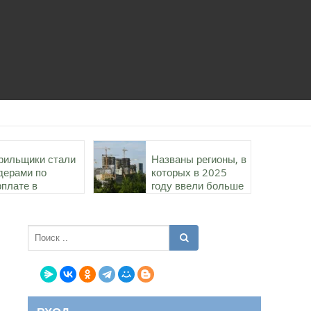
рильщики стали
Названы регионы, в
дерами по
которых в 2025
рплате в
году ввели больше
роительстве в
всего жилья