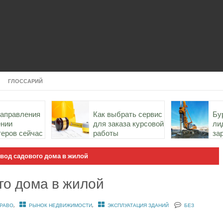
ГЛОССАРИЙ
направления
Как выбрать сервис
Бу
ении
для заказа курсовой
ли
теров сейчас
работы
за
ст
России
евод садового дома в жилой
го дома в жилой
,
,
РАВО
РЫНОК НЕДВИЖИМОСТИ
ЭКСПЛУАТАЦИЯ ЗДАНИЙ
БЕЗ