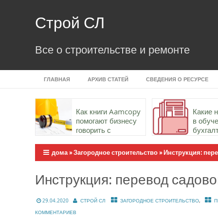
Skip
to
Строй СЛ
content
Все о строительстве и ремонте
ГЛАВНАЯ
АРХИВ СТАТЕЙ
СВЕДЕНИЯ О РЕСУРСЕ
Как книги Aamcopy
Какие 
помогают бизнесу
в обуч
говорить с
бухгал
аудиторией точно и
важны
убедительно
дома
»
Загородное строительство
»
Инструкция: пер
Инструкция: перевод садово
,
29.04.2020
СТРОЙ СЛ
ЗАГОРОДНОЕ СТРОИТЕЛЬСТВО
П
КОММЕНТАРИЕВ