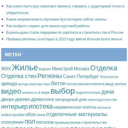
Как книги Aamcopy помогают бизнесу говорить с аудиторией точно и
убедительно
Какие направления в обучении бухгалтеров сейчас важны
Как выбрать сервис для заказа курсовой работы
Бурильщики стали лидерами по зарплате в строительстве в России
Названы регионы, в которых в 2025 году ввели больше всего жилья
МЕТКИ
Жилье
Отделка
Москва
ЖКХ
Минстрой
Кирпич
Регионы
Отделка стен
Санкт-Петербург
Технологии
бетон
аренда
ввод жилья
ванная комната
битум
аренда квартиры
баня
выбор
видео
дача
в мире
гидроизоляция
влажность
дерево
древесина
двери
загородный дом
законодательство
ипотека
интерьер
керамическая плитка
линолеум
отделочные материалы
обои
новостройки
окна
пол
потолок
отопление
промышленное строительство