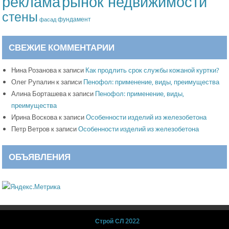
рынок недвижимости
реклама
стены
фундамент
фасад
СВЕЖИЕ КОММЕНТАРИИ
Нина Розанова
к записи
Как продлить срок службы кожаной куртки?
Олег Рупалин
к записи
Пенофол: применение, виды, преимущества
Алина Борташева
к записи
Пенофол: применение, виды,
преимущества
Ирина Воскова
к записи
Особенности изделий из железобетона
Петр Ветров
к записи
Особенности изделий из железобетона
ОБЪЯВЛЕНИЯ
Строй СЛ 2022