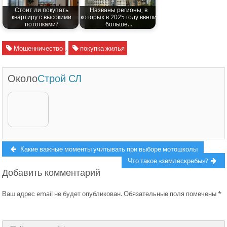
Стоит ли покупать
Названы регионы, в
квартиру с высокими
которых в 2025 году ввели
потолками?
больше…
Мошенничество
,
покупка жилья
Около
Строй СЛ
Навигация
Previous
Какие важные моменты учитывать при выборе мотошколы
post:
Next
Что такое «землескребы»?
по
Добавить комментарий
post:
записям
Ваш адрес email не будет опубликован.
Обязательные поля помечены
*