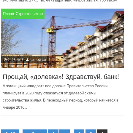
эксплуатацию 277,5 тысяч квадратных метров жилья. 155 тысяч
«квадратов» приходится на индивидуальное строительство. Рост
Право
,
Строительство
составил...
01.08.2015
СТРОЙ СЛ
Прощай, «долевка»! Здравствуй, банк!
А жилищный «квадрат» все дороже Правительство России
планирует в 2020 году отказаться от долевой схемы
строительства жилья. В переходный период, который начнется в
январе 2016...