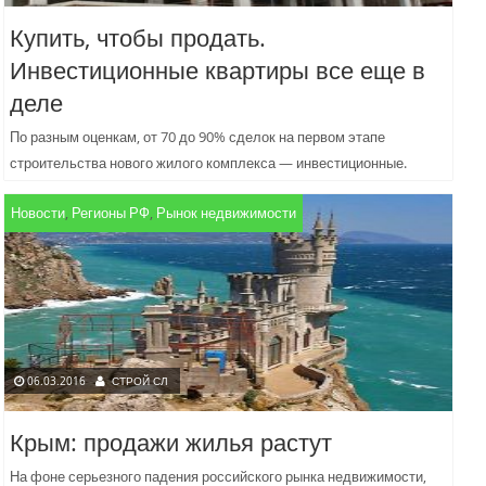
Купить, чтобы продать.
Инвестиционные квартиры все еще в
деле
По разным оценкам, от 70 до 90% сделок на первом этапе
строительства нового жилого комплекса — инвестиционные.
Квартиры в новостройках традиционно считаются одним из
Новости
,
Регионы РФ
,
Рынок недвижимости
самых...
06.03.2016
СТРОЙ СЛ
Крым: продажи жилья растут
На фоне серьезного падения российского рынка недвижимости,