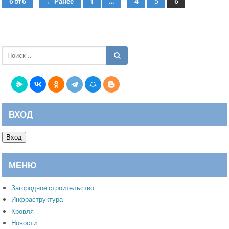
6 of 6
← Ранее
1
…
4
5
6
страница
страница
страница
страница
ВХОД
Вход
МЕНЮ
Загородное строительство
Инфраструктура
Кровля
Новости