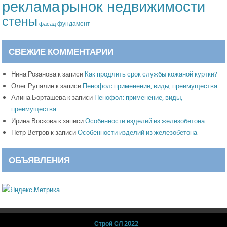
рынок недвижимости
реклама
стены
фундамент
фасад
СВЕЖИЕ КОММЕНТАРИИ
Нина Розанова
к записи
Как продлить срок службы кожаной куртки?
Олег Рупалин
к записи
Пенофол: применение, виды, преимущества
Алина Борташева
к записи
Пенофол: применение, виды,
преимущества
Ирина Воскова
к записи
Особенности изделий из железобетона
Петр Ветров
к записи
Особенности изделий из железобетона
ОБЪЯВЛЕНИЯ
Строй СЛ 2022