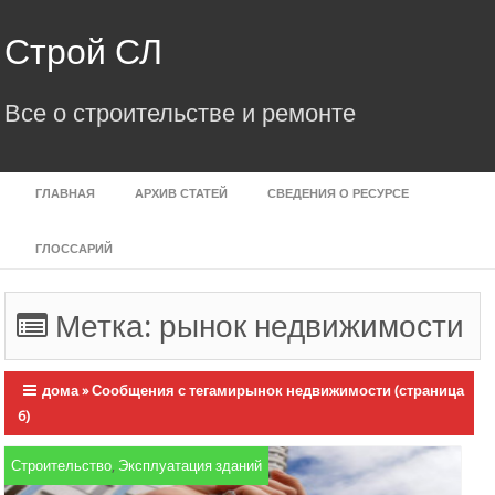
Skip
to
Строй СЛ
content
Все о строительстве и ремонте
ГЛАВНАЯ
АРХИВ СТАТЕЙ
СВЕДЕНИЯ О РЕСУРСЕ
ГЛОССАРИЙ
Метка:
рынок недвижимости
дома
»
Сообщения с тегамирынок недвижимости
(страница
6)
Строительство
,
Эксплуатация зданий