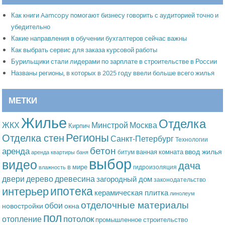
Как книги Aamcopy помогают бизнесу говорить с аудиторией точно и
убедительно
Какие направления в обучении бухгалтеров сейчас важны
Как выбрать сервис для заказа курсовой работы
Бурильщики стали лидерами по зарплате в строительстве в России
Названы регионы, в которых в 2025 году ввели больше всего жилья
МЕТКИ
Жилье
Отделка
Москва
ЖКХ
Минстрой
Кирпич
Регионы
Отделка стен
Санкт-Петербург
Технологии
бетон
аренда
ввод жилья
ванная комната
битум
аренда квартиры
баня
выбор
видео
дача
в мире
гидроизоляция
влажность
дерево
древесина
двери
загородный дом
законодательство
ипотека
интерьер
керамическая плитка
линолеум
отделочные материалы
обои
новостройки
окна
пол
потолок
отопление
промышленное строительство