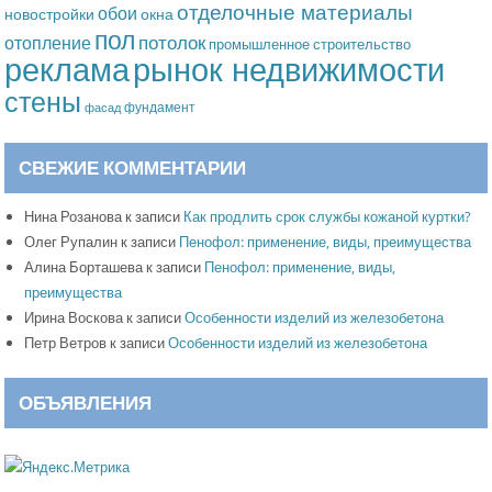
отделочные материалы
обои
новостройки
окна
пол
потолок
отопление
промышленное строительство
рынок недвижимости
реклама
стены
фундамент
фасад
СВЕЖИЕ КОММЕНТАРИИ
Нина Розанова
к записи
Как продлить срок службы кожаной куртки?
Олег Рупалин
к записи
Пенофол: применение, виды, преимущества
Алина Борташева
к записи
Пенофол: применение, виды,
преимущества
Ирина Воскова
к записи
Особенности изделий из железобетона
Петр Ветров
к записи
Особенности изделий из железобетона
ОБЪЯВЛЕНИЯ