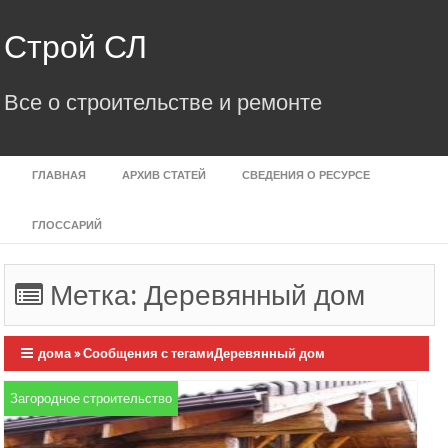
Skip
to
Строй СЛ
content
Все о строительстве и ремонте
ГЛАВНАЯ
АРХИВ СТАТЕЙ
СВЕДЕНИЯ О РЕСУРСЕ
ГЛОССАРИЙ
Метка:
Деревянный дом
дома
»
Сообщения с тегамиДеревянный дом
Загородное строительство