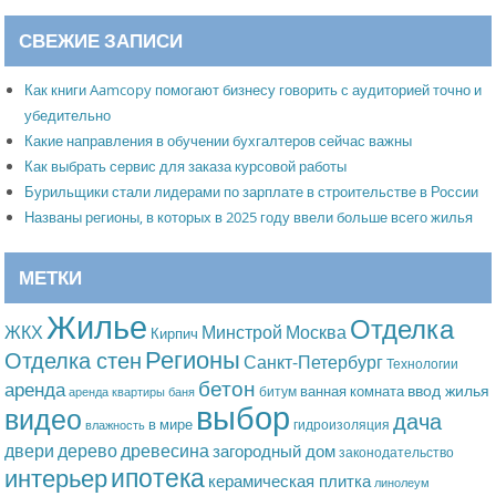
СВЕЖИЕ ЗАПИСИ
Как книги Aamcopy помогают бизнесу говорить с аудиторией точно и
убедительно
Какие направления в обучении бухгалтеров сейчас важны
Как выбрать сервис для заказа курсовой работы
Бурильщики стали лидерами по зарплате в строительстве в России
Названы регионы, в которых в 2025 году ввели больше всего жилья
МЕТКИ
Жилье
Отделка
Москва
ЖКХ
Минстрой
Кирпич
Регионы
Отделка стен
Санкт-Петербург
Технологии
бетон
аренда
ввод жилья
ванная комната
битум
аренда квартиры
баня
выбор
видео
дача
в мире
гидроизоляция
влажность
дерево
древесина
двери
загородный дом
законодательство
ипотека
интерьер
керамическая плитка
линолеум