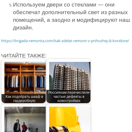
Используем двери со стеклами — они
обеспечат дополнительный свет из разных
помещений, а заодно и модифицируют наш
дизайн.
https://brigada-remonta.com/kak-sdelat-remont-v-prihozhej-ili-koridore/
ЧИТАЙТЕ ТАКЖЕ:
Россиянам перечислили
Как подобрать шкаф в
частые дефекты в
гардеробную
новостройках