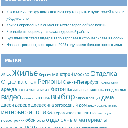
Как книги Aamcopy помогают бизнесу говорить с аудиторией точно и
убедительно
Какие направления в обучении бухгалтеров сейчас важны
Как выбрать сервис для заказа курсовой работы
Бурильщики стали лидерами по зарплате в строительстве в России
Названы регионы, в которых в 2025 году ввели больше всего жилья
МЕТКИ
Жилье
Отделка
Москва
ЖКХ
Минстрой
Кирпич
Регионы
Отделка стен
Санкт-Петербург
Технологии
бетон
аренда
ввод жилья
ванная комната
битум
аренда квартиры
баня
выбор
видео
дача
в мире
гидроизоляция
влажность
дерево
древесина
двери
загородный дом
законодательство
ипотека
интерьер
керамическая плитка
линолеум
отделочные материалы
обои
новостройки
окна
пол
потолок
отопление