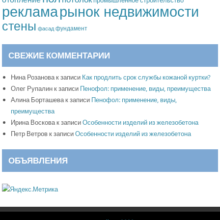
промышленное строительство
рынок недвижимости
реклама
стены
фундамент
фасад
СВЕЖИЕ КОММЕНТАРИИ
Нина Розанова
к записи
Как продлить срок службы кожаной куртки?
Олег Рупалин
к записи
Пенофол: применение, виды, преимущества
Алина Борташева
к записи
Пенофол: применение, виды,
преимущества
Ирина Воскова
к записи
Особенности изделий из железобетона
Петр Ветров
к записи
Особенности изделий из железобетона
ОБЪЯВЛЕНИЯ