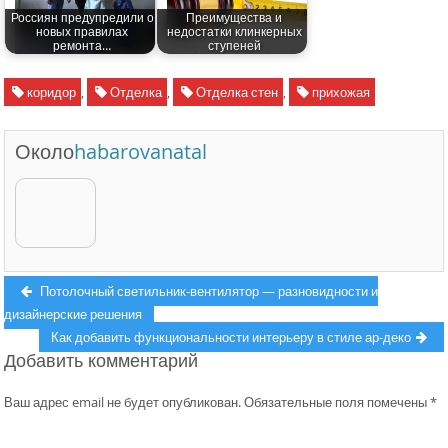
Россиян предупредили о
Преимущества и
новых правилах
недостатки клинкерных
ремонта…
ступеней
коридор
,
Отделка
,
Отделка стен
,
прихожая
Около
habarovanatal
Навигация
Previous
Потолочный светильник-вентилятор — разновидности и
post:
дизайнерские решения
по
Next
Как добавить функциональности интерьеру в стиле ар-деко
записям
Добавить комментарий
post:
Ваш адрес email не будет опубликован.
Обязательные поля помечены
*