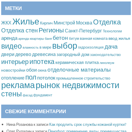
МЕТКИ
Жилье
Отделка
Москва
ЖКХ
Минстрой
Кирпич
Регионы
Отделка стен
Санкт-Петербург
Технологии
бетон
аренда
ввод жилья
ванная комната
битум
аренда квартиры
баня
выбор
видео
дача
в мире
гидроизоляция
влажность
дерево
древесина
двери
загородный дом
законодательство
ипотека
интерьер
керамическая плитка
линолеум
отделочные материалы
обои
новостройки
окна
пол
потолок
отопление
промышленное строительство
рынок недвижимости
реклама
стены
фундамент
фасад
СВЕЖИЕ КОММЕНТАРИИ
Нина Розанова
к записи
Как продлить срок службы кожаной куртки?
Олег Рупалин
к записи
Пенофол: применение, виды, преимущества