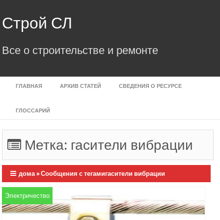
Skip
to
Строй СЛ
content
Все о строительстве и ремонте
ГЛАВНАЯ
АРХИВ СТАТЕЙ
СВЕДЕНИЯ О РЕСУРСЕ
ГЛОССАРИЙ
Метка:
гасители вибрации
дома
»
Сообщения с тегамигасители вибрации
Электричество