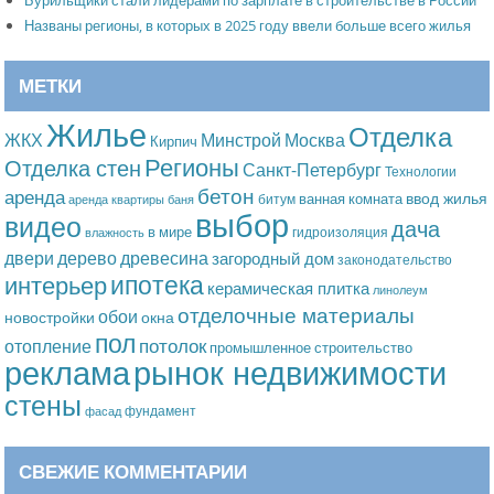
Названы регионы, в которых в 2025 году ввели больше всего жилья
МЕТКИ
Жилье
Отделка
Москва
ЖКХ
Минстрой
Кирпич
Регионы
Отделка стен
Санкт-Петербург
Технологии
бетон
аренда
ввод жилья
ванная комната
битум
аренда квартиры
баня
выбор
видео
дача
в мире
гидроизоляция
влажность
дерево
древесина
двери
загородный дом
законодательство
ипотека
интерьер
керамическая плитка
линолеум
отделочные материалы
обои
новостройки
окна
пол
потолок
отопление
промышленное строительство
рынок недвижимости
реклама
стены
фундамент
фасад
СВЕЖИЕ КОММЕНТАРИИ