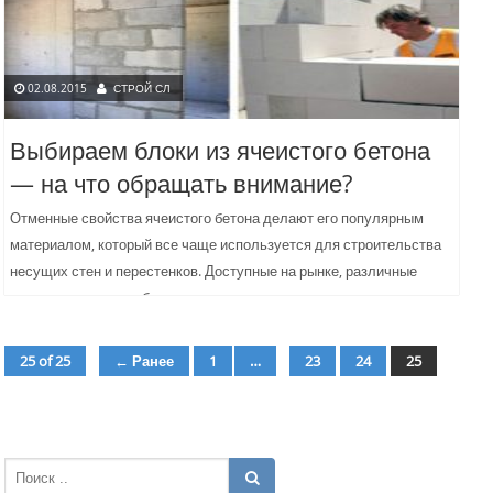
02.08.2015
СТРОЙ СЛ
Выбираем блоки из ячеистого бетона
— на что обращать внимание?
Отменные свойства ячеистого бетона делают его популярным
материалом, который все чаще используется для строительства
несущих стен и перестенков. Доступные на рынке, различные
варианты ячеистых блоков...
25 of 25
← Ранее
1
…
23
24
25
страница
страница
страница
страница