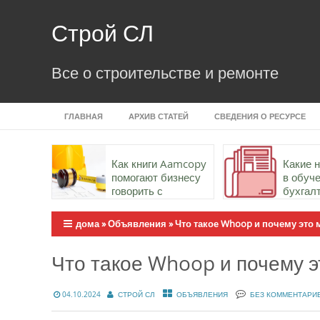
Skip
to
Строй СЛ
content
Все о строительстве и ремонте
ГЛАВНАЯ
АРХИВ СТАТЕЙ
СВЕДЕНИЯ О РЕСУРСЕ
Как книги Aamcopy
Какие 
помогают бизнесу
в обуч
говорить с
бухгал
аудиторией точно и
важны
убедительно
дома
»
Объявления
»
Что такое Whoop и почему это 
Что такое Whoop и почему э
04.10.2024
СТРОЙ СЛ
ОБЪЯВЛЕНИЯ
БЕЗ КОММЕНТАРИ