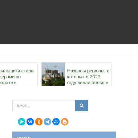
рильщики стали
Названы регионы, в
дерами по
которых в 2025
рплате в
году ввели больше
роительстве в
всего жилья