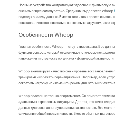
Носимые устройства контролируют здоровье и физическую ак
оценить общее самочувствие. Среди них выделяется Whoop
подход к анализу данных. Вместо того чтобы просто считать 
восстанавливается, насколько вы готовы к нагрузкам, и как с
Особенности Whoop
Главная особенность Whoop — отсутствие экрана. Все данны
функции сенсора, который отслеживает ключевые показатели 
напряжения и готовность организма к физической активности.
Whoop анализирует качество сна и уровень восстановления п
тренировки и избежать перенапряжения. Например, если устро
сократить нагрузку или изменить режим дня, чтобы избежать 
Whoop полезен не только спортсменам. Он помогает отслежива
адаптации к стрессовым ситуациям. Для тех, кто хочет след
данные для осознанного управления активностью. Это может 
улучшения общей продуктивности. Вместо обычных шагомеров