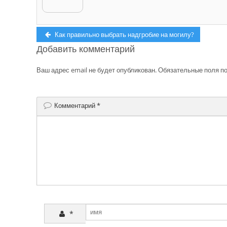
Навигация
Previous
Как правильно выбрать надгробие на могилу?
post:
Добавить комментарий
по
записям
Ваш адрес email не будет опубликован.
Обязательные поля п
Комментарий
*
*