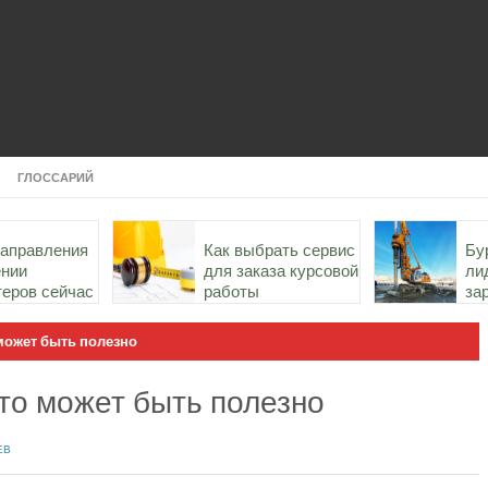
ГЛОССАРИЙ
направления
Как выбрать сервис
Бу
ении
для заказа курсовой
ли
теров сейчас
работы
за
ст
России
может быть полезно
то может быть полезно
ЕВ