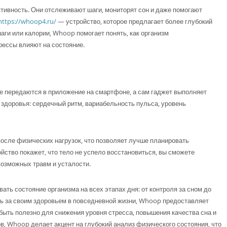
тивность. Они отслеживают шаги, мониторят сон и даже помогают
https://whoop4.ru/
— устройство, которое предлагает более глубокий
шаги или калории, Whoop помогает понять, как организм
трессы влияют на состояние.
е передаются в приложение на смартфоне, а сам гаджет выполняет
здоровья: сердечный ритм, вариабельность пульса, уровень
осле физических нагрузок, что позволяет лучше планировать
йство покажет, что тело не успело восстановиться, вы сможете
возможных травм и усталости.
ть состояние организма на всех этапах дня: от контроля за сном до
ить за своим здоровьем в повседневной жизни, Whoop предоставляет
быть полезно для снижения уровня стресса, повышения качества сна и
, Whoop делает акцент на глубокий анализ физического состояния, что