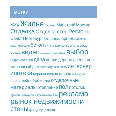
МЕТКИ
Жилье
Москва
ЖКХ
Минстрой
Кирпич
Отделка
Регионы
Отделка стен
аренда
Санкт-Петербург
Технологии
аренда
бетон
ввод
ванная комната
битум
квартиры
баня
выбор
видео
жилья
в мире
влажность
дача
дерево
древесина
двери
гидроизоляция
интерьер
загородный дом
законодательство
ипотека
керамическая плитка
линолеум
отделочные
обои
новостройки
окна
пол
материалы
потолок
отопление
реклама
промышленное строительство
рынок недвижимости
стены
фундамент
фасад