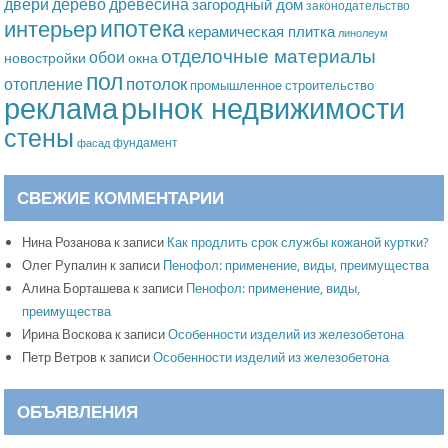
дерево
древесина
двери
загородный дом
законодательство
ипотека
интерьер
керамическая плитка
линолеум
отделочные материалы
обои
новостройки
окна
пол
потолок
отопление
промышленное строительство
рынок недвижимости
реклама
стены
фундамент
фасад
СВЕЖИЕ КОММЕНТАРИИ
Нина Розанова
к записи
Как продлить срок службы кожаной куртки?
Олег Рупалин
к записи
Пенофол: применение, виды, преимущества
Алина Борташева
к записи
Пенофол: применение, виды,
преимущества
Ирина Воскова
к записи
Особенности изделий из железобетона
Петр Ветров
к записи
Особенности изделий из железобетона
ОБЪЯВЛЕНИЯ