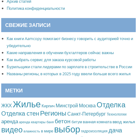
Архив статей
Политика конфиденциальности
СВЕЖИЕ ЗАПИСИ
Как книги Aamcopy помогают бизнесу говорить с аудиторией точно и
убедительно
Какие направления в обучении бухгалтеров сейчас важны
Как выбрать сервис для заказа курсовой работы
Бурильщики стали лидерами по зарплате в строительстве в России
Названы регионы, в которых в 2025 году ввели больше всего жилья
МЕТКИ
Жилье
Отделка
Москва
ЖКХ
Минстрой
Кирпич
Регионы
Отделка стен
Санкт-Петербург
Технологии
бетон
аренда
ввод жилья
ванная комната
битум
аренда квартиры
баня
выбор
видео
дача
в мире
гидроизоляция
влажность