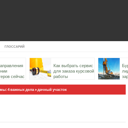
ГЛОССАРИЙ
направления
Как выбрать сервис
Бу
ении
для заказа курсовой
ли
теров сейчас
работы
за
ст
России
мы: 4 важных дела
»
дачный участок