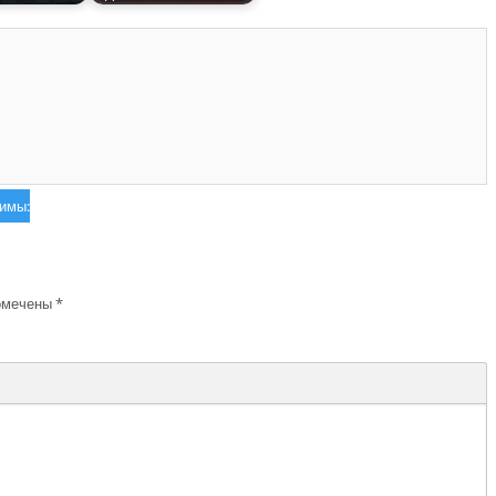
зимы:
омечены
*