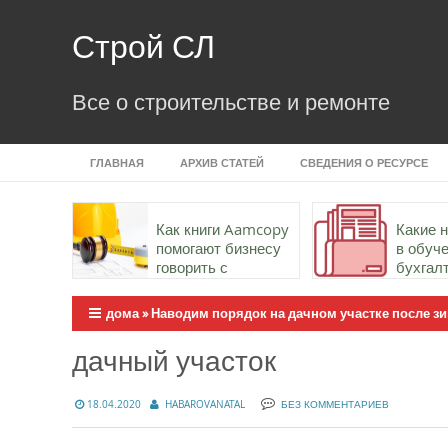
Skip
to
Строй СЛ
content
Все о строительстве и ремонте
ГЛАВНАЯ
АРХИВ СТАТЕЙ
СВЕДЕНИЯ О РЕСУРСЕ
Как книги Aamcopy
Какие 
помогают бизнесу
в обуч
говорить с
бухгал
аудиторией точно и
важны
убедительно
дома
»
Наводим порядок на дачном участке после зи
дачный участок
18.04.2020
HABAROVANATAL
БЕЗ КОММЕНТАРИЕВ