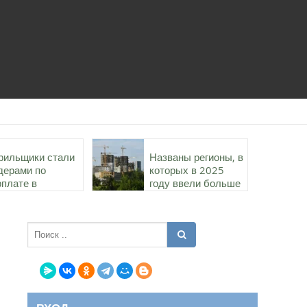
рильщики стали
Названы регионы, в
дерами по
которых в 2025
рплате в
году ввели больше
роительстве в
всего жилья