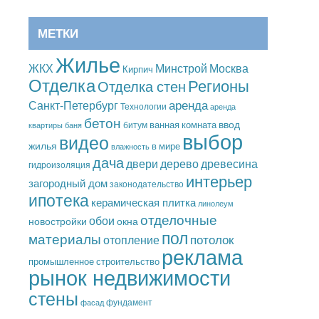
МЕТКИ
Жилье
Москва
ЖКХ
Минстрой
Кирпич
Отделка
Регионы
Отделка стен
аренда
Санкт-Петербург
Технологии
аренда
бетон
ввод
ванная комната
битум
квартиры
баня
выбор
видео
жилья
в мире
влажность
дача
дерево
древесина
двери
гидроизоляция
интерьер
загородный дом
законодательство
ипотека
керамическая плитка
линолеум
отделочные
обои
новостройки
окна
пол
материалы
потолок
отопление
реклама
промышленное строительство
рынок недвижимости
стены
фундамент
фасад