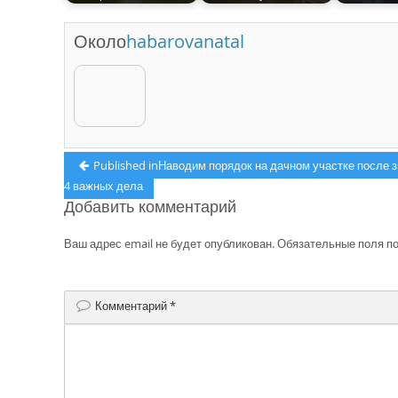
Около
habarovanatal
Навигация
Published in
Наводим порядок на дачном участке после 
4 важных дела
по
Добавить комментарий
записям
Ваш адрес email не будет опубликован.
Обязательные поля п
Комментарий
*