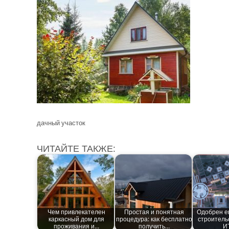
дачный участок
ЧИТАЙТЕ ТАКЖЕ:
Чем привлекателен
Простая и понятная
Одобрен е
каркасный дом для
процедура: как бесплатно
строитель
проживания и…
получить…
И