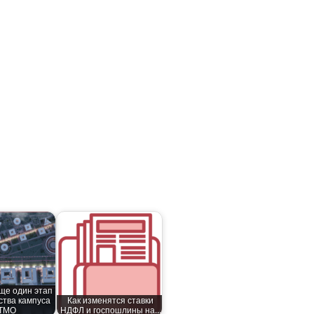
ще один этап
ства кампуса
Как изменятся ставки
ТМО
НДФЛ и госпошлины на…