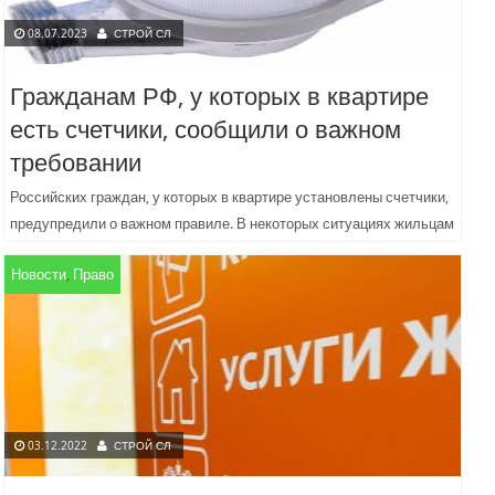
08.07.2023
СТРОЙ СЛ
Гражданам РФ, у которых в квартире
есть счетчики, сообщили о важном
требовании
Российских граждан, у которых в квартире установлены счетчики,
предупредили о важном правиле. В некоторых ситуациях жильцам
сделают перерасчет. Кандидат юридических наук Ирина Сивакова
Новости
,
Право
рассказала о...
03.12.2022
СТРОЙ СЛ