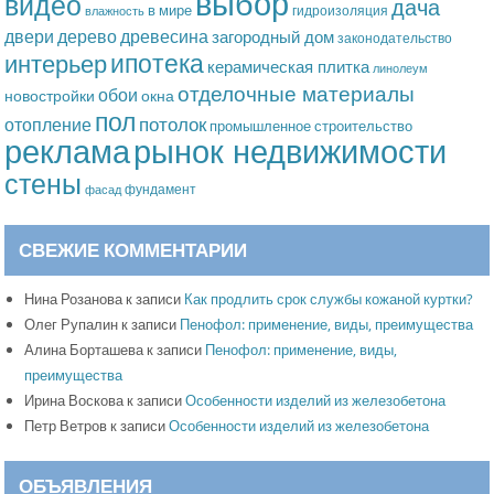
выбор
видео
дача
в мире
гидроизоляция
влажность
дерево
древесина
двери
загородный дом
законодательство
ипотека
интерьер
керамическая плитка
линолеум
отделочные материалы
обои
новостройки
окна
пол
потолок
отопление
промышленное строительство
рынок недвижимости
реклама
стены
фундамент
фасад
СВЕЖИЕ КОММЕНТАРИИ
Нина Розанова
к записи
Как продлить срок службы кожаной куртки?
Олег Рупалин
к записи
Пенофол: применение, виды, преимущества
Алина Борташева
к записи
Пенофол: применение, виды,
преимущества
Ирина Воскова
к записи
Особенности изделий из железобетона
Петр Ветров
к записи
Особенности изделий из железобетона
ОБЪЯВЛЕНИЯ