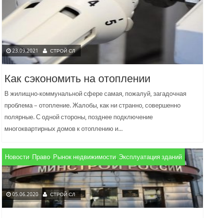
23.09.2021
СТРОЙ СЛ
Как сэкономить на отоплении
В жилищно-коммунальной сфере самая, пожалуй, загадочная
проблема – отопление. Жалобы, как ни странно, совершенно
полярные. С одной стороны, позднее подключение
многоквартирных домов к отоплению и...
Новости
,
Право
,
Рынок недвижимости
,
Эксплуатация зданий
05.06.2020
СТРОЙ СЛ