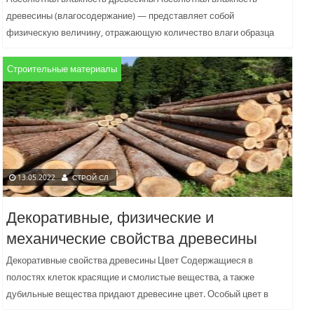
древесины (влагосодержание) — представляет собой
физическую величину, отражающую количество влаги образца
пиломатериала по отношению к этому же материалу в
абсолютно...
Строительные материалы
13.05.2022
СТРОЙ СЛ
Декоративные, физические и
механические свойства древесины
Декоративные свойства древесины Цвет Содержащиеся в
полостях клеток красящие и смолистые вещества, а также
дубильные вещества придают древесине цвет. Особый цвет в
пределах климатического пояса...