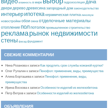
выбор
видео
дача
в мире
гидроизоляция
влажность
дерево
древесина
двери
загородный дом
законодательство
ипотека
интерьер
керамическая плитка
линолеум
отделочные материалы
обои
новостройки
окна
пол
потолок
отопление
промышленное строительство
рынок недвижимости
реклама
стены
фундамент
фасад
СВЕЖИЕ КОММЕНТАРИИ
Нина Розанова
к записи
Как продлить срок службы кожаной куртки?
Олег Рупалин
к записи
Пенофол: применение, виды, преимущества
Алина Борташева
к записи
Пенофол: применение, виды,
преимущества
Ирина Воскова
к записи
Особенности изделий из железобетона
Петр Ветров
к записи
Особенности изделий из железобетона
ОБЪЯВЛЕНИЯ