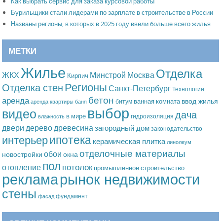
Как выбрать сервис для заказа курсовой работы
Бурильщики стали лидерами по зарплате в строительстве в России
Названы регионы, в которых в 2025 году ввели больше всего жилья
МЕТКИ
Жилье
Отделка
Москва
ЖКХ
Минстрой
Кирпич
Регионы
Отделка стен
Санкт-Петербург
Технологии
бетон
аренда
ввод жилья
ванная комната
битум
аренда квартиры
баня
выбор
видео
дача
в мире
гидроизоляция
влажность
дерево
древесина
двери
загородный дом
законодательство
ипотека
интерьер
керамическая плитка
линолеум
отделочные материалы
обои
новостройки
окна
пол
потолок
отопление
промышленное строительство
рынок недвижимости
реклама
стены
фундамент
фасад