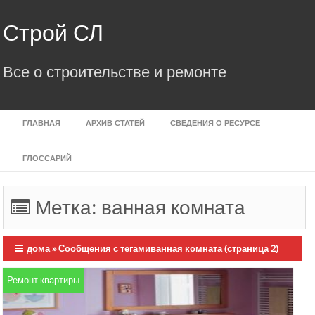
Skip
to
Строй СЛ
content
Все о строительстве и ремонте
ГЛАВНАЯ
АРХИВ СТАТЕЙ
СВЕДЕНИЯ О РЕСУРСЕ
ГЛОССАРИЙ
Метка:
ванная комната
дома
»
Сообщения с тегамиванная комната
(страница 2)
Ремонт квартиры