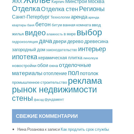
Москва
ЖКХ
Минстрой
Кирпич
Отделка
Регионы
Отделка стен
аренда
Санкт-Петербург
Технологии
аренда
бетон
ввод
ванная комната
битум
квартиры
баня
выбор
видео
жилья
в мире
влажность
дача
дерево
древесина
двери
гидроизоляция
интерьер
загородный дом
законодательство
ипотека
керамическая плитка
линолеум
отделочные
обои
новостройки
окна
пол
материалы
потолок
отопление
реклама
промышленное строительство
рынок недвижимости
стены
фундамент
фасад
СВЕЖИЕ КОММЕНТАРИИ
Нина Розанова
к записи
Как продлить срок службы