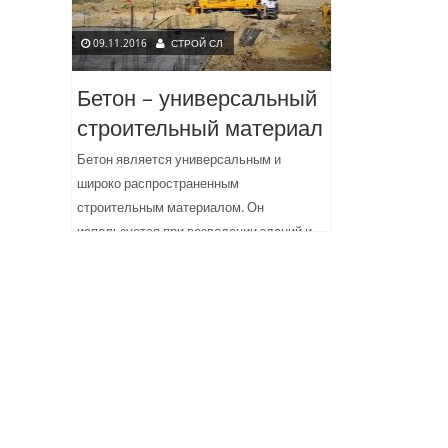
09.11.2016
СТРОЙ СЛ
Бетон – универсальный
строительный материал
Бетон является универсальным и
широко распространенным
строительным материалом. Он
используется при возведении зданий и
сооружений различного назначения В
современном строительстве
используются обычные и специальные
виды...