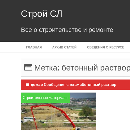
Skip
to
Строй СЛ
content
Все о строительстве и ремонте
ГЛАВНАЯ
АРХИВ СТАТЕЙ
СВЕДЕНИЯ О РЕСУРСЕ
Метка:
бетонный раство
дома
»
Сообщения с тегамибетонный раствор
Строительные материалы