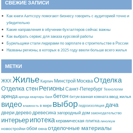
СВЕЖИЕ ЗАПИСИ
Как книги Aamcopy помогают бизнесу говорить с аудиторией точно и
убедительно
Какие направления в обучении бухгалтеров сейчас важны
Как выбрать сервис для заказа курсовой работы
Бурильщики стали лидерами по зарплате в строительстве в России
Названы регионы, в которых в 2025 году ввели больше всего жилья
МЕТКИ
Жилье
Отделка
Москва
ЖКХ
Минстрой
Кирпич
Регионы
Отделка стен
Санкт-Петербург
Технологии
бетон
аренда
ввод жилья
ванная комната
битум
аренда квартиры
баня
выбор
видео
дача
в мире
гидроизоляция
влажность
дерево
древесина
двери
загородный дом
законодательство
ипотека
интерьер
керамическая плитка
линолеум
отделочные материалы
обои
новостройки
окна