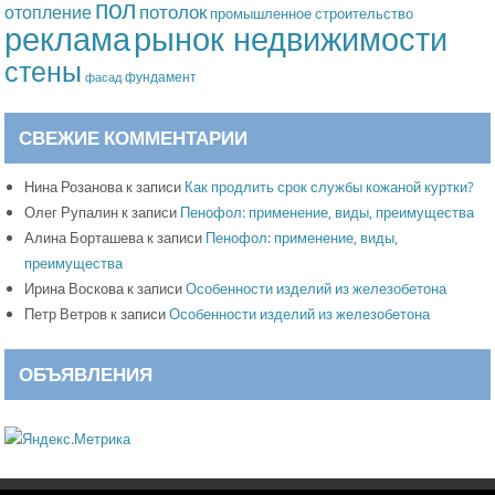
пол
потолок
отопление
промышленное строительство
рынок недвижимости
реклама
стены
фундамент
фасад
СВЕЖИЕ КОММЕНТАРИИ
Нина Розанова
к записи
Как продлить срок службы кожаной куртки?
Олег Рупалин
к записи
Пенофол: применение, виды, преимущества
Алина Борташева
к записи
Пенофол: применение, виды,
преимущества
Ирина Воскова
к записи
Особенности изделий из железобетона
Петр Ветров
к записи
Особенности изделий из железобетона
ОБЪЯВЛЕНИЯ