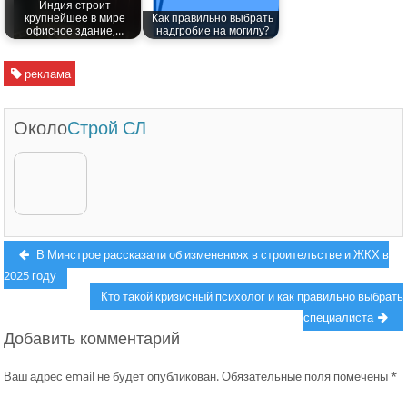
Индия строит
крупнейшее в мире
Как правильно выбрать
офисное здание,…
надгробие на могилу?
реклама
Около
Строй СЛ
Навигация
Previous
В Минстрое рассказали об изменениях в строительстве и ЖКХ в
post:
2025 году
по
Next
Кто такой кризисный психолог и как правильно выбрать
записям
post:
специалиста
Добавить комментарий
Ваш адрес email не будет опубликован.
Обязательные поля помечены
*