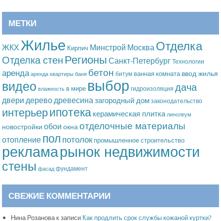
МЕТКИ
Жилье
Отделка
Москва
ЖКХ
Минстрой
Кирпич
Регионы
Отделка стен
Санкт-Петербург
Технологии
бетон
аренда
ввод жилья
ванная комната
битум
аренда квартиры
баня
выбор
видео
дача
в мире
гидроизоляция
влажность
дерево
древесина
двери
загородный дом
законодательство
ипотека
интерьер
керамическая плитка
линолеум
отделочные материалы
обои
новостройки
окна
пол
потолок
отопление
промышленное строительство
рынок недвижимости
реклама
стены
фундамент
фасад
СВЕЖИЕ КОММЕНТАРИИ
Нина Розанова
к записи
Как продлить срок службы кожаной куртки?