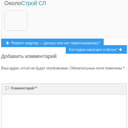
Около
Строй СЛ
Навигация
Previous
Ремонт квартир — делать или нет перепланировку?
post:
Next
Коттеджи закатают в бетон?
по
Добавить комментарий
post:
записям
Ваш адрес email не будет опубликован.
Обязательные поля помечены
*
Комментарий
*