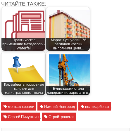
ЧИТАЙТЕ ТАКЖЕ:
Практическое
Марат Хуснуллин: 76
применение методологии
регионов России
Waterfall
выполнили цели…
Как выбрать тормозные
колодки для
Бурильщики стали
магистрального тягача
лидерами по зарплате в…
монтаж кровли
,
Нижний Новгород
,
поликарбонат
,
Сергей Пичушкин
,
Стройтрансгаз