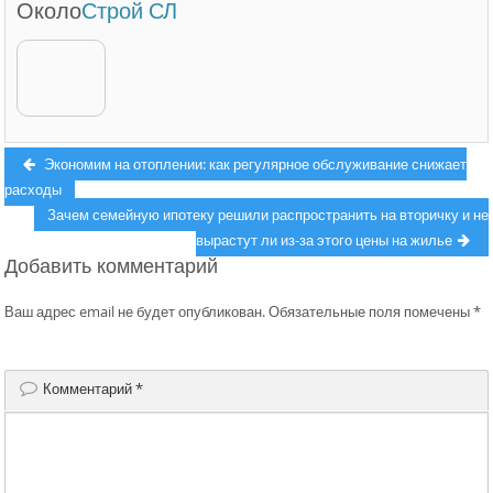
Около
Строй СЛ
Навигация
Previous
Экономим на отоплении: как регулярное обслуживание снижает
post:
расходы
по
Next
Зачем семейную ипотеку решили распространить на вторичку и не
записям
post:
вырастут ли из-за этого цены на жилье
Добавить комментарий
Ваш адрес email не будет опубликован.
Обязательные поля помечены
*
Комментарий
*