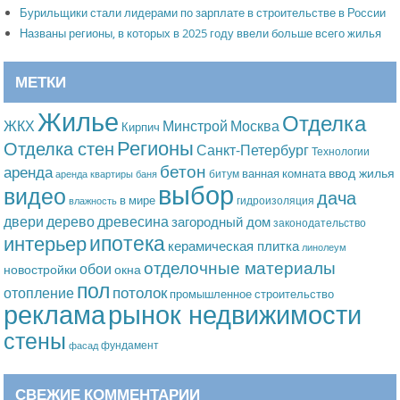
Бурильщики стали лидерами по зарплате в строительстве в России
Названы регионы, в которых в 2025 году ввели больше всего жилья
МЕТКИ
Жилье
Отделка
Москва
ЖКХ
Минстрой
Кирпич
Регионы
Отделка стен
Санкт-Петербург
Технологии
бетон
аренда
ввод жилья
ванная комната
битум
аренда квартиры
баня
выбор
видео
дача
в мире
гидроизоляция
влажность
дерево
древесина
двери
загородный дом
законодательство
ипотека
интерьер
керамическая плитка
линолеум
отделочные материалы
обои
новостройки
окна
пол
потолок
отопление
промышленное строительство
рынок недвижимости
реклама
стены
фундамент
фасад
СВЕЖИЕ КОММЕНТАРИИ