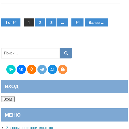
1 of 94
1
2
3
…
94
Далее →
страница
страница
страница
страница
ВХОД
Вход
МЕНЮ
Загородное строительство