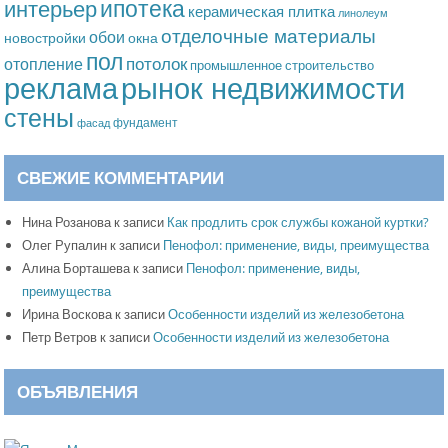
ипотека
интерьер
керамическая плитка
линолеум
отделочные материалы
обои
новостройки
окна
пол
потолок
отопление
промышленное строительство
рынок недвижимости
реклама
стены
фундамент
фасад
СВЕЖИЕ КОММЕНТАРИИ
Нина Розанова
к записи
Как продлить срок службы кожаной куртки?
Олег Рупалин
к записи
Пенофол: применение, виды, преимущества
Алина Борташева
к записи
Пенофол: применение, виды,
преимущества
Ирина Воскова
к записи
Особенности изделий из железобетона
Петр Ветров
к записи
Особенности изделий из железобетона
ОБЪЯВЛЕНИЯ