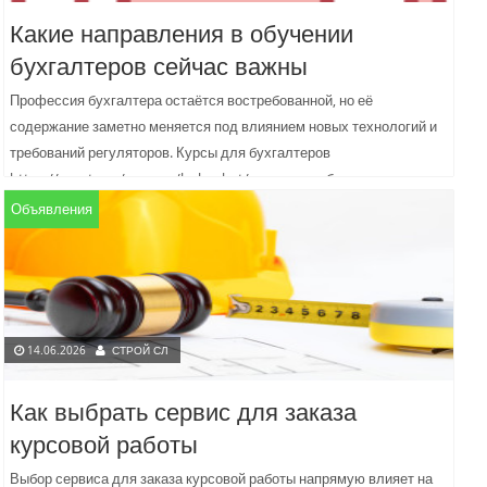
Какие направления в обучении
бухгалтеров сейчас важны
Профессия бухгалтера остаётся востребованной, но её
содержание заметно меняется под влиянием новых технологий и
требований регуляторов. Курсы для бухгалтеров
https://mgutu.ru/courses/buhuchet/ позволяют быстро освоить
востребованные компетенции...
Объявления
14.06.2026
СТРОЙ СЛ
Как выбрать сервис для заказа
курсовой работы
Выбор сервиса для заказа курсовой работы напрямую влияет на