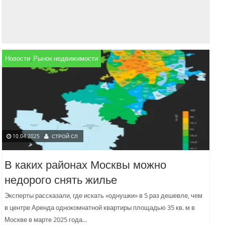
11.04.2025
СТРОЙ СЛ
Новости
,
Рынок недвижимости
Как правильно выбрать интерактивную
панель
Интерактивные панели становятся неотъемлемой частью
образовательных и корпоративных процессов. Их использование
10.04.2025
СТРОЙ СЛ
позволяет значительно повысить уровень вовлеченности и
взаимодействия между участниками, что в свою очередь ведет...
В каких районах Москвы можно
недорого снять жилье
Эксперты рассказали, где искать «однушки» в 5 раз дешевле, чем
в центре Аренда однокомнатной квартиры площадью 35 кв. м в
Москве в марте 2025 года...