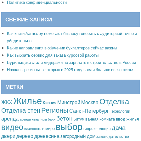
Политика конфиденциальности
СВЕЖИЕ ЗАПИСИ
Как книги Aamcopy помогают бизнесу говорить с аудиторией точно и
убедительно
Какие направления в обучении бухгалтеров сейчас важны
Как выбрать сервис для заказа курсовой работы
Бурильщики стали лидерами по зарплате в строительстве в России
Названы регионы, в которых в 2025 году ввели больше всего жилья
МЕТКИ
Жилье
Отделка
Москва
ЖКХ
Минстрой
Кирпич
Регионы
Отделка стен
Санкт-Петербург
Технологии
бетон
аренда
ввод жилья
ванная комната
битум
аренда квартиры
баня
выбор
видео
дача
в мире
гидроизоляция
влажность
дерево
древесина
двери
загородный дом
законодательство