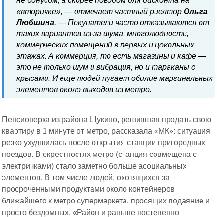
не бонусом, а скорее поводом для дисконта на
«вторичке», — отмечает частный риелтор
Ольга
Любшина
. — Покупатели часто отказываются от
таких вариантов из-за шума, многолюдности,
коммерческих помещений в первых и цокольных
этажах. А коммерция, то есть магазины и кафе —
это не только шум и вибрация, но и тараканы с
крысами. И еще людей пугает обилие маргинальных
элементов около выходов из метро.
Пенсионерка из района Щукино, решившая продать свою
квартиру в 1 минуте от метро, рассказала «МК»: ситуация
резко ухудшилась после открытия станции пригородных
поездов. В окрестностях метро (станция совмещена с
электричками) стало заметно больше асоциальных
элементов. В том числе людей, охотящихся за
просроченными продуктами около контейнеров
ближайшего к метро супермаркета, просящих подаяние и
просто бездомных. «Район и раньше постепенно