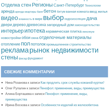
Регионы
Отделка стен
Санкт-Петербург
Технологии
бетон
аренда
ввод жилья
ванная комната
битум
аренда квартиры
баня
выбор
видео
дача
в мире
гидроизоляция
влажность
дерево
древесина
двери
загородный дом
законодательство
ипотека
интерьер
керамическая плитка
линолеум
отделочные материалы
обои
новостройки
окна
пол
потолок
отопление
промышленное строительство
рынок недвижимости
реклама
стены
фундамент
фасад
СВЕЖИЕ КОММЕНТАРИИ
Нина Розанова
к записи
Как продлить срок службы кожаной куртки?
Олег Рупалин
к записи
Пенофол: применение, виды, преимущества
Алина Борташева
к записи
Пенофол: применение, виды,
преимущества
Ирина Воскова
к записи
Особенности изделий из железобетона