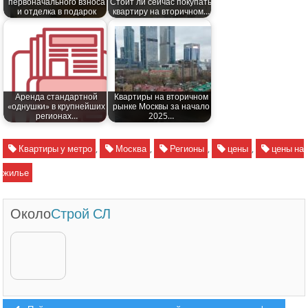
первоначального взноса
Стоит ли сейчас покупать
и отделка в подарок
квартиру на вторичном…
Аренда стандартной
Квартиры на вторичном
«однушки» в крупнейших
рынке Москвы за начало
регионах…
2025…
Квартиры у метро
,
Москва
,
Регионы
,
цены
,
цены на
жилье
Около
Строй СЛ