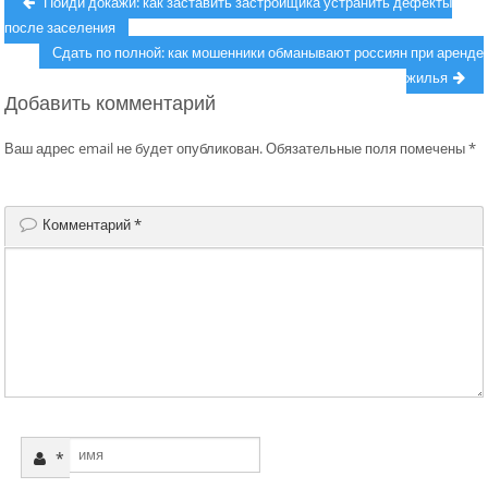
Навигация
Previous
Пойди докажи: как заставить застройщика устранить дефекты
post:
после заселения
по
Next
Сдать по полной: как мошенники обманывают россиян при аренде
записям
post:
жилья
Добавить комментарий
Ваш адрес email не будет опубликован.
Обязательные поля помечены
*
Комментарий
*
*