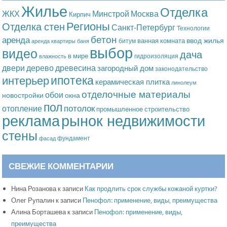
Жилье
Отделка
Москва
ЖКХ
Минстрой
Кирпич
Регионы
Отделка стен
Санкт-Петербург
Технологии
бетон
аренда
ввод жилья
ванная комната
битум
аренда квартиры
баня
выбор
видео
дача
в мире
гидроизоляция
влажность
дерево
древесина
двери
загородный дом
законодательство
ипотека
интерьер
керамическая плитка
линолеум
отделочные материалы
обои
новостройки
окна
пол
потолок
отопление
промышленное строительство
рынок недвижимости
реклама
стены
фундамент
фасад
СВЕЖИЕ КОММЕНТАРИИ
Нина Розанова
к записи
Как продлить срок службы кожаной куртки?
Олег Рупалин
к записи
Пенофол: применение, виды, преимущества
Алина Борташева
к записи
Пенофол: применение, виды,
преимущества