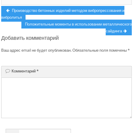
Навигация
Previous
Производство бетонных изделий методом вибропрессования и
post:
вибролитья
по
Next
Положительные моменты в использовании металлического
записям
post:
сайдинга
Добавить комментарий
Ваш адрес email не будет опубликован.
Обязательные поля помечены
*
Комментарий
*