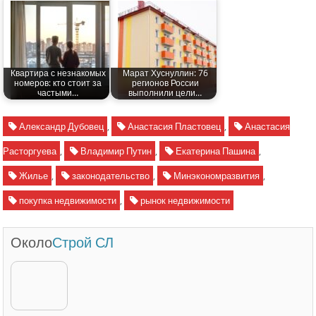
Квартира с незнакомых
Марат Хуснуллин: 76
номеров: кто стоит за
регионов России
частыми…
выполнили цели…
Александр Дубовец
,
Анастасия Пластовец
,
Анастасия
Расторгуева
,
Владимир Путин
,
Екатерина Пашина
,
Жилье
,
законодательство
,
Минэкономразвития
,
покупка недвижимости
,
рынок недвижимости
Около
Строй СЛ