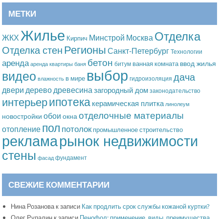
МЕТКИ
Жилье
Отделка
Москва
ЖКХ
Минстрой
Кирпич
Регионы
Отделка стен
Санкт-Петербург
Технологии
бетон
аренда
ввод жилья
ванная комната
битум
аренда квартиры
баня
выбор
видео
дача
в мире
гидроизоляция
влажность
дерево
древесина
двери
загородный дом
законодательство
ипотека
интерьер
керамическая плитка
линолеум
отделочные материалы
обои
новостройки
окна
пол
потолок
отопление
промышленное строительство
рынок недвижимости
реклама
стены
фундамент
фасад
СВЕЖИЕ КОММЕНТАРИИ
Нина Розанова
к записи
Как продлить срок службы кожаной куртки?
Олег Рупалин
к записи
Пенофол: применение, виды, преимущества