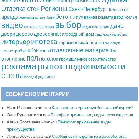
Москва
ЖКХ
Минстрой
Кирпич
Регионы
Отделка стен
Санкт-Петербург
Технологии
бетон
аренда
ввод жилья
ванная комната
битум
аренда квартиры
баня
выбор
видео
дача
в мире
гидроизоляция
влажность
дерево
древесина
двери
загородный дом
законодательство
ипотека
интерьер
керамическая плитка
линолеум
отделочные материалы
обои
новостройки
окна
пол
потолок
отопление
промышленное строительство
рынок недвижимости
реклама
стены
фундамент
фасад
СВЕЖИЕ КОММЕНТАРИИ
Нина Розанова
к записи
Как продлить срок службы кожаной куртки?
Олег Рупалин
к записи
Пенофол: применение, виды, преимущества
Алина Борташева
к записи
Пенофол: применение, виды,
преимущества
Ирина Воскова
к записи
Особенности изделий из железобетона