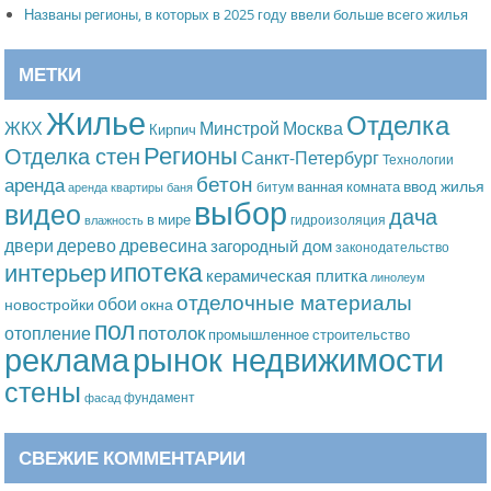
Названы регионы, в которых в 2025 году ввели больше всего жилья
МЕТКИ
Жилье
Отделка
Москва
ЖКХ
Минстрой
Кирпич
Регионы
Отделка стен
Санкт-Петербург
Технологии
бетон
аренда
ввод жилья
ванная комната
битум
аренда квартиры
баня
выбор
видео
дача
в мире
гидроизоляция
влажность
дерево
древесина
двери
загородный дом
законодательство
ипотека
интерьер
керамическая плитка
линолеум
отделочные материалы
обои
новостройки
окна
пол
потолок
отопление
промышленное строительство
рынок недвижимости
реклама
стены
фундамент
фасад
СВЕЖИЕ КОММЕНТАРИИ