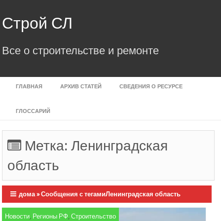
Skip
to
Строй СЛ
content
Все о строительстве и ремонте
ГЛАВНАЯ
АРХИВ СТАТЕЙ
СВЕДЕНИЯ О РЕСУРСЕ
ГЛОССАРИЙ
Метка:
Ленинградская
область
дома
»
Сообщения с тегамиЛенинградская область
Новости
,
Регионы РФ
,
Строительство