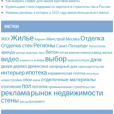
Как выбрать сервис для заказа курсовой работы
Бурильщики стали лидерами по зарплате в строительстве в России
Названы регионы, в которых в 2025 году ввели больше всего жилья
МЕТКИ
Жилье
Отделка
Москва
ЖКХ
Минстрой
Кирпич
Регионы
Отделка стен
Санкт-Петербург
Технологии
бетон
аренда
ввод жилья
ванная комната
битум
аренда квартиры
баня
выбор
видео
дача
в мире
гидроизоляция
влажность
дерево
древесина
двери
загородный дом
законодательство
ипотека
интерьер
керамическая плитка
линолеум
отделочные материалы
обои
новостройки
окна
пол
потолок
отопление
промышленное строительство
рынок недвижимости
реклама
стены
фундамент
фасад