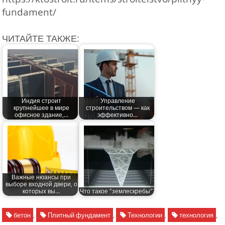
fundament/
ЧИТАЙТЕ ТАКЖЕ:
Индия строит
Управление
крупнейшее в мире
строительством — как
офисное здание,…
эффективно…
Важные нюансы при
выборе входной двери, о
которых вы…
Что такое "землескребы"?
бетон
,
Плитный фундамент
,
Технологии
,
технология
,