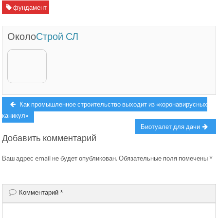
фундамент
Около
Строй СЛ
Навигация
Previous
Как промышленное строительство выходит из «коронавирусных
post:
каникул»
по
Next
Биотуалет для дачи
записям
Добавить комментарий
post:
Ваш адрес email не будет опубликован.
Обязательные поля помечены
*
Комментарий
*