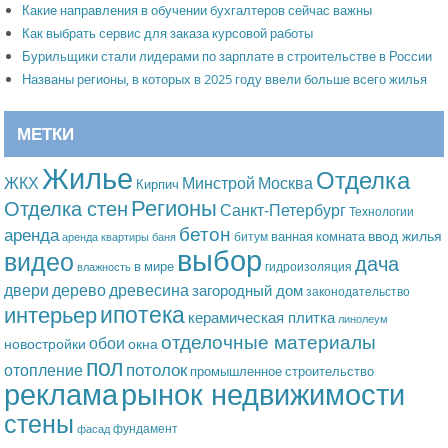
Какие направления в обучении бухгалтеров сейчас важны
Как выбрать сервис для заказа курсовой работы
Бурильщики стали лидерами по зарплате в строительстве в России
Названы регионы, в которых в 2025 году ввели больше всего жилья
МЕТКИ
Жилье
Отделка
Москва
ЖКХ
Минстрой
Кирпич
Регионы
Отделка стен
Санкт-Петербург
Технологии
бетон
аренда
ввод жилья
ванная комната
битум
аренда квартиры
баня
выбор
видео
дача
в мире
гидроизоляция
влажность
дерево
древесина
двери
загородный дом
законодательство
ипотека
интерьер
керамическая плитка
линолеум
отделочные материалы
обои
новостройки
окна
пол
потолок
отопление
промышленное строительство
рынок недвижимости
реклама
стены
фундамент
фасад