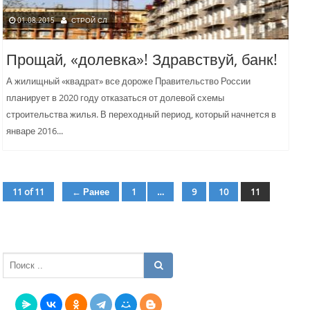
01.08.2015
СТРОЙ СЛ
Прощай, «долевка»! Здравствуй, банк!
А жилищный «квадрат» все дороже Правительство России
планирует в 2020 году отказаться от долевой схемы
строительства жилья. В переходный период, который начнется в
январе 2016...
11 of 11
← Ранее
1
…
9
10
11
страница
страница
страница
страница