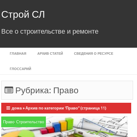
Skip
to
Строй СЛ
content
Все о строительстве и ремонте
ГЛАВНАЯ
АРХИВ СТАТЕЙ
СВЕДЕНИЯ О РЕСУРСЕ
ГЛОССАРИЙ
Рубрика:
Право
дома
»
Архив по категории 'Право"
(страница 11)
Право
,
Строительство