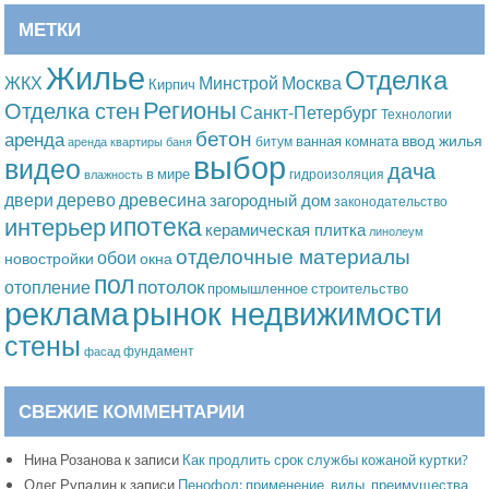
МЕТКИ
Жилье
Отделка
Москва
ЖКХ
Минстрой
Кирпич
Регионы
Отделка стен
Санкт-Петербург
Технологии
бетон
аренда
ввод жилья
ванная комната
битум
аренда квартиры
баня
выбор
видео
дача
в мире
гидроизоляция
влажность
дерево
древесина
двери
загородный дом
законодательство
ипотека
интерьер
керамическая плитка
линолеум
отделочные материалы
обои
новостройки
окна
пол
потолок
отопление
промышленное строительство
рынок недвижимости
реклама
стены
фундамент
фасад
СВЕЖИЕ КОММЕНТАРИИ
Нина Розанова
к записи
Как продлить срок службы кожаной куртки?
Олег Рупалин
к записи
Пенофол: применение, виды, преимущества