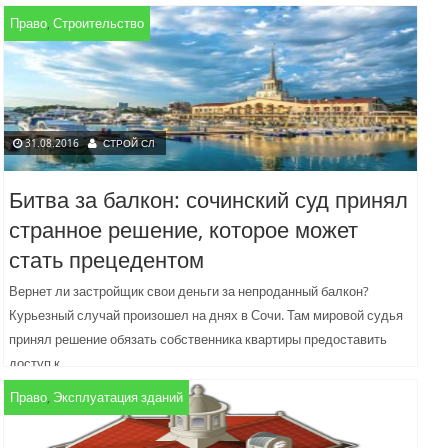
правил разработан по заказу департамента. Предполагается, что...
Право
,
Строительство
31.08.2016
СТРОЙ СЛ
Битва за балкон: сочинский суд принял
странное решение, которое может
стать прецедентом
Вернет ли застройщик свои деньги за непроданный балкон?
Курьезный случай произошел на днях в Сочи. Там мировой судья
принял решение обязать собственника квартиры предоставить
доступ к...
Право
,
Эксплуатация зданий