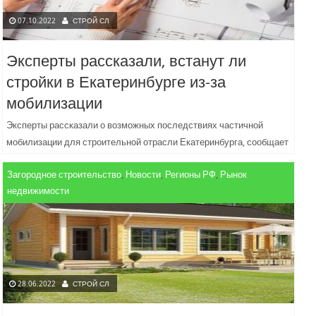
07.10.2022
СТРОЙ СЛ
Эксперты рассказали, встанут ли
стройки в Екатеринбурге из-за
мобилизации
Эксперты рассказали о возможных последствиях частичной
мобилизации для строительной отрасли Екатеринбурга, сообщает
е1.ru. Что президент РФ Владимир Путин объявил о частичной
Загородное строительство
,
Новости
,
Регионы РФ
,
Рынок
мобилизации 21 сентября и...
недвижимости
28.06.2022
СТРОЙ СЛ