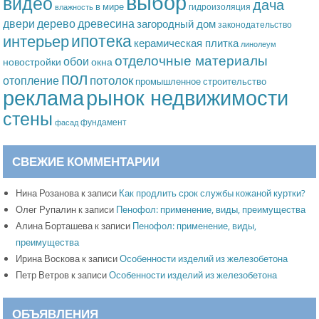
выбор
видео
дача
в мире
гидроизоляция
влажность
дерево
древесина
двери
загородный дом
законодательство
ипотека
интерьер
керамическая плитка
линолеум
отделочные материалы
обои
новостройки
окна
пол
потолок
отопление
промышленное строительство
рынок недвижимости
реклама
стены
фундамент
фасад
СВЕЖИЕ КОММЕНТАРИИ
Нина Розанова
к записи
Как продлить срок службы кожаной куртки?
Олег Рупалин
к записи
Пенофол: применение, виды, преимущества
Алина Борташева
к записи
Пенофол: применение, виды,
преимущества
Ирина Воскова
к записи
Особенности изделий из железобетона
Петр Ветров
к записи
Особенности изделий из железобетона
ОБЪЯВЛЕНИЯ