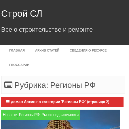
Skip
to
Строй СЛ
content
Все о строительстве и ремонте
ГЛАВНАЯ
АРХИВ СТАТЕЙ
СВЕДЕНИЯ О РЕСУРСЕ
ГЛОССАРИЙ
Рубрика:
Регионы РФ
дома
»
Архив по категории 'Регионы РФ"
(страница 2)
Новости
,
Регионы РФ
,
Рынок недвижимости