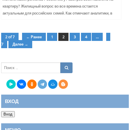
квартиру? Жилищный вопрос во все времена остается
актуальным для российских семей. Как отмечают аналитики, в
последние...
2 of 7
← Ранее
1
2
3
4
…
страница
страница
страница
страница
страниц
7
Далее →
ВХОД
Вход
МЕНЮ