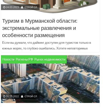
24.03.2023
СТРОЙ СЛ
Туризм в Мурманской области:
экстремальные развлечения и
особенности размещения
Если вы думали, что дайвинг доступен для туристов только в
южных морях, то глубоко ошибались. Хотите неповторимых
ощущений? Напишите в поисковике, например, «дайвинг
Новости
,
Регионы РФ
,
Рынок недвижимости
баренцево море»,...
31.10.2022
СТРОЙ СЛ