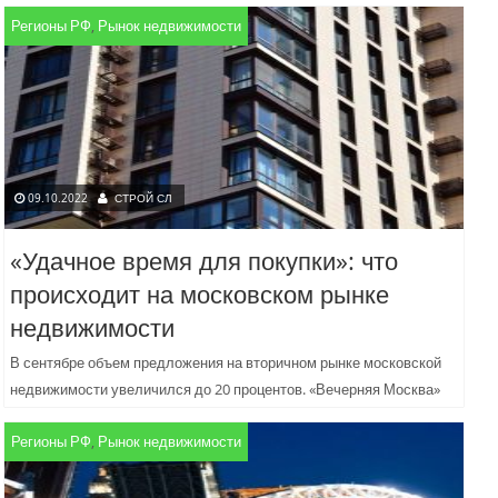
Регионы РФ
,
Рынок недвижимости
09.10.2022
СТРОЙ СЛ
«Удачное время для покупки»: что
происходит на московском рынке
недвижимости
В сентябре объем предложения на вторичном рынке московской
недвижимости увеличился до 20 процентов. «Вечерняя Москва»
узнала у эксперта по недвижимости Дмитрия Ракуты, как обстоят
Регионы РФ
,
Рынок недвижимости
дела...